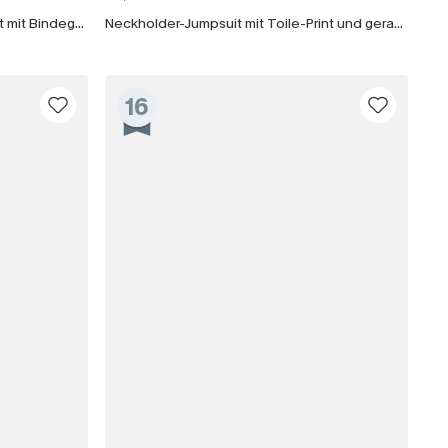
Sandfarbener Wide-Leg-Jumpsuit mit Bindegürtel
Neckholder-Jumpsuit mit Toile-Print und geradem Bein
16