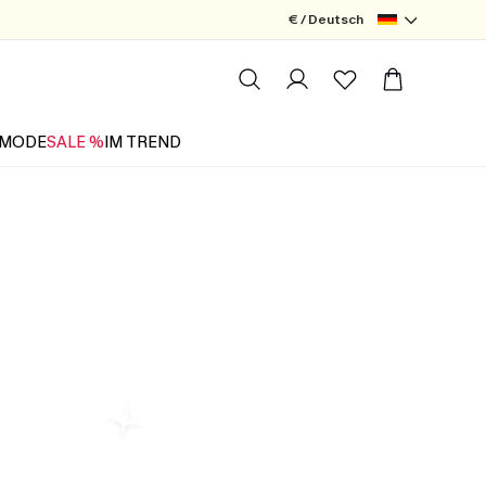
€ / Deutsch
MODE
SALE %
IM TREND