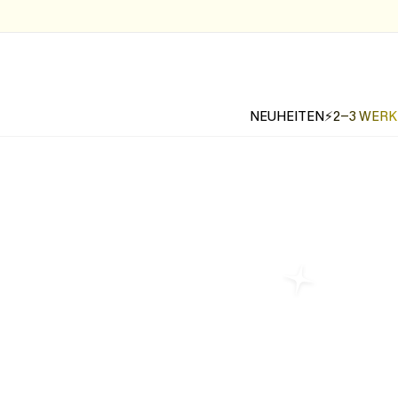
NEUHEITEN
⚡2-3 WER