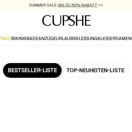
SUMMER SALE:
BIS ZU 50% RABATT
>>
ZUM NEWSLETTER:
KOSTENLOSER VERSAND AB 89 €
BIS ZU -20% EXTRA ERHALTEN
>>
>>
KTAGE
BIKINIS
BADEANZÜGE
URLAUBSKLEIDUNG
KLEIDER
DAMEN
BESTSELLER-LISTE
TOP-NEUHEITEN-LISTE
Die Beliebsten Jumpsuits