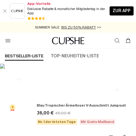
App-Vorteile
Exklusive Rabatte & monatlicher Mitgliedertag in der
ZUR APP
App
GRATIS MASSBAND MIT JEDEM SCHNELLVERSAND-ARTIKEL >>
SUMMER SALE:
BIS ZU 50% RABATT
>>
ZUM NEWSLETTER:
BIS ZU -20% EXTRA ERHALTEN
>>
KOSTENLOSER VERSAND AB 89 €
>>
BESTSELLER-LISTE
TOP-NEUHEITEN-LISTE
Die Beliebsten Jumpsuits
Blau Tropischer Ärmelloser V-Ausschnitt Jumpsuit
1
36,00 €
45,00 €
Nr. 1 der letzten Tage
Mit Gratis-Maßband