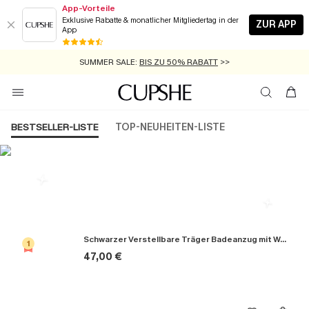
App-Vorteile
Exklusive Rabatte & monatlicher Mitgliedertag in der
ZUR APP
App
GRATIS MASSBAND MIT JEDEM SCHNELLVERSAND-ARTIKEL >>
SUMMER SALE:
BIS ZU 50% RABATT
>>
ZUM NEWSLETTER:
KOSTENLOSER VERSAND AB 89 €
BIS ZU -20% EXTRA ERHALTEN
>>
>>
BESTSELLER-LISTE
TOP-NEUHEITEN-LISTE
Die Beliebsten Badeanzüge
Schwarzer Verstellbare Träger Badeanzug mit Wellenkante
1
47,00 €