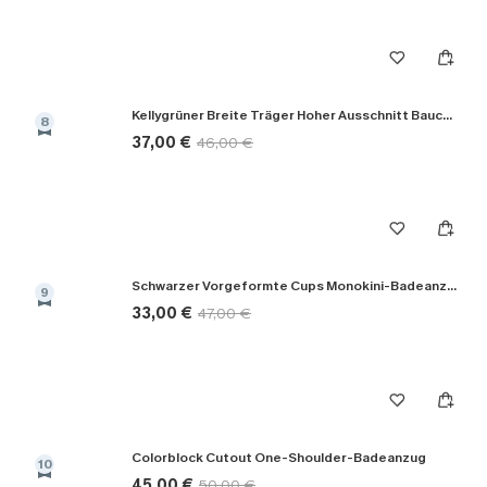
Kellygrüner Breite Träger Hoher Ausschnitt Bauchweg-Badeanzug
8
37,00 €
46,00 €
Schwarzer Vorgeformte Cups Monokini-Badeanzug
9
33,00 €
47,00 €
Colorblock Cutout One-Shoulder-Badeanzug
10
45,00 €
50,00 €