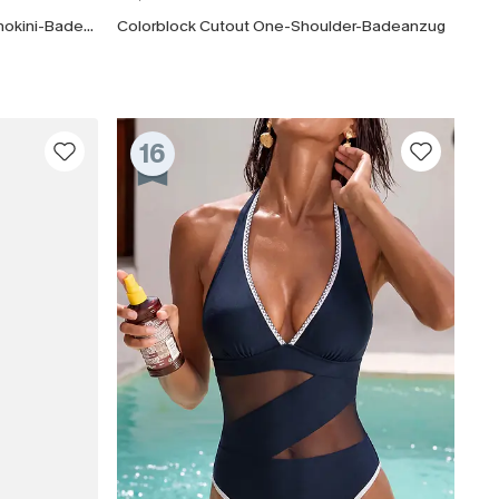
Schwarzer Vorgeformte Cups Monokini-Badeanzug
Colorblock Cutout One-Shoulder-Badeanzug
läche erklären Sie sich damit
beaktionen und Updates von Cupshe per E-
eren außerdem unsere
Allgemeinen
atenschutzbestimmungen
. Sie können
16
ONNIEREN