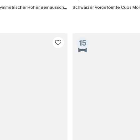
Schwarzer Asymmetrischer Hoher Beinausschnitt Monokini-Badeanzug
Mit dem Klick auf diese Schaltf
einverstanden, exklusive Wer
Mail zu erhalten. Sie akzepti
Geschäftsbedingungen
und
D
sich jederzeit abmelden.
15
AB