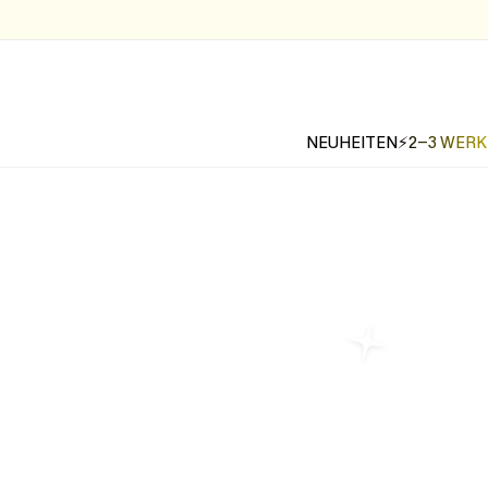
NEUHEITEN
⚡2-3 WER