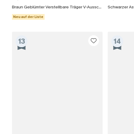
Braun Geblümter Verstellbare Träger V-Ausschnitt Badeanzug
Neu auf der Liste
13
14