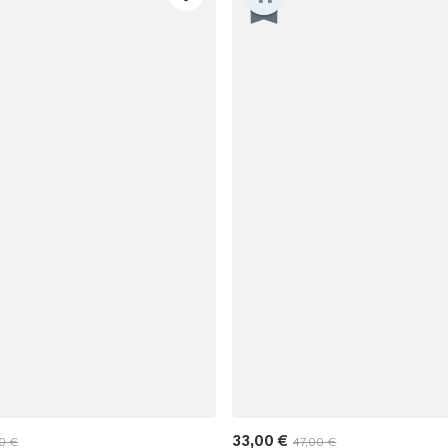
15% E
15% ohne MBW fü
*Ein Code pro Bestellung
33,00 €
0 €
47,00 €