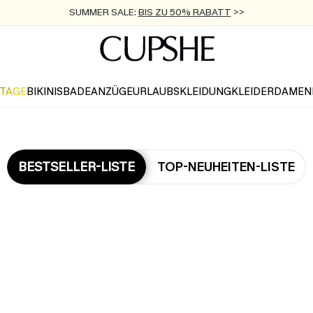
SUMMER SALE:
BIS ZU 50% RABATT
>>
ZUM NEWSLETTER:
KOSTENLOSER VERSAND AB 89 €
BIS ZU -20% EXTRA ERHALTEN
>>
>>
KTAGE
BIKINIS
BADEANZÜGE
URLAUBSKLEIDUNG
KLEIDER
DAMEN
BESTSELLER-LISTE
TOP-NEUHEITEN-LISTE
Die Beliebsten Badeanzüg