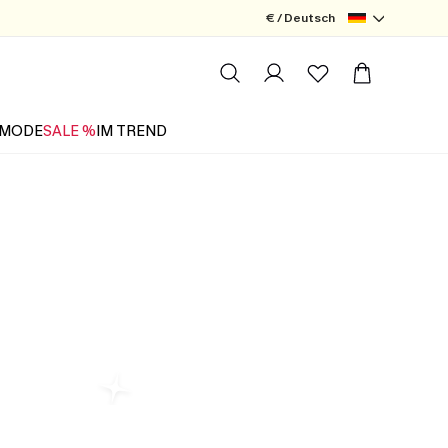
€ / Deutsch
MODE
SALE %
IM TREND
e