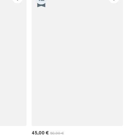
RHALTEN
r E-Mail-Abonnenten.
. Jeder Code ist einmal gültig.
45,00 €
50,00 €