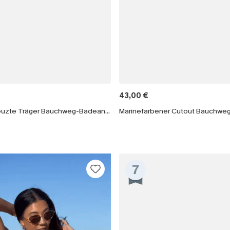
43,00 €
Roter Überkreuzte Träger Bauchweg-Badeanzug
Marinefarbener Cutout Bauchw
7