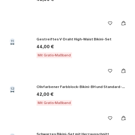
Gestreiftes V-Draht High-Waist Bikini-Set
11
44,00 €
Mit Gratis-Maßband
Olivfarbener Farbblock-Bikini-BH und Standard-Höschenset
12
42,00 €
Mit Gratis-Maßband
Schwarzes Bikini-Set mit Herzausschnitt