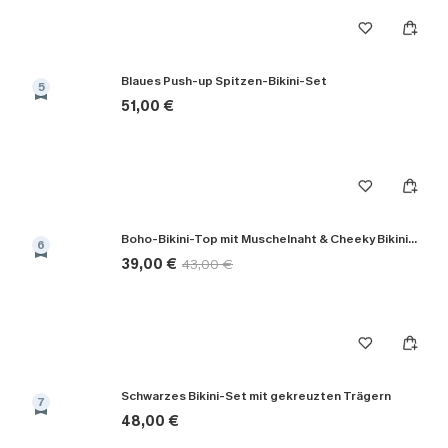
Blaues Push-up Spitzen-Bikini-Set
5
51,00 €
Boho-Bikini-Top mit Muschelnaht & Cheeky Bikinihose
6
39,00 €
43,00 €
Schwarzes Bikini-Set mit gekreuzten Trägern
7
48,00 €