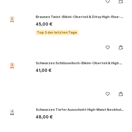
Braunes Twist-Bikini-Oberteil & Ditsy High-Rise-Bikinihose
2
45,00 €
Top 3 der letzten Tage
Schwarzes Schlüsselloch-Bikini-Oberteil & High Rise Bikinihose
3
41,00 €
Schwarzes Tiefer Ausschnitt High-Waist Neckholder-Bikini-Set
4
48,00 €