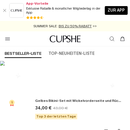
App-Vorteile
Exklusive Rabatte & monatlicher Mitgliedertag in der
ZUR APP
App
GRATIS MASSBAND MIT JEDEM SCHNELLVERSAND-ARTIKEL >>
SUMMER SALE:
BIS ZU 50% RABATT
>>
ZUM NEWSLETTER:
KOSTENLOSER VERSAND AB 89 €
BIS ZU -20% EXTRA ERHALTEN
>>
>>
BESTSELLER-LISTE
TOP-NEUHEITEN-LISTE
Die Beliebsten Bikini-Sets
Gelbes Bikini-Set mit Wickelvorderseite und Rückenbindung
1
34,00 €
43,00 €
Top 3 der letzten Tage