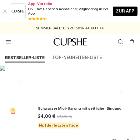
App-Vorteile
Exklusive Rabatte & monatlicher Mitgliedertag in der
ZUR APP
App
GRATIS MASSBAND MIT JEDEM SCHNELLVERSAND-ARTIKEL >>
SUMMER SALE:
BIS ZU 50% RABATT
>>
ZUM NEWSLETTER:
KOSTENLOSER VERSAND AB 89 €
BIS ZU -20% EXTRA ERHALTEN
>>
>>
BESTSELLER-LISTE
TOP-NEUHEITEN-LISTE
Die Beliebsten Cover ups
Schwarzer Midi-Sarong mit seitlicher Bindung
1
24,00 €
31,00 €
Nr. 1 der letzten Tage