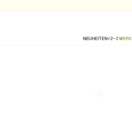
NEUHEITEN
⚡2-3 WER