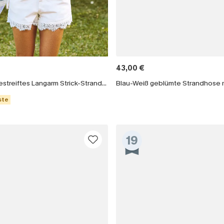
43,00 €
Marineblau Gestreiftes Langarm Strick-Strand-Top
ste
19