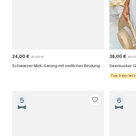
24,00 €
36,00 €
31,00 €
40,0
Schwarzer Midi-Sarong mit seitlicher Bindung
Seersucker G
Top 3 der let
5
6