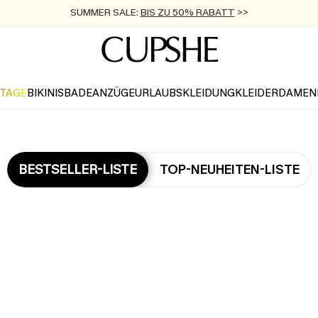
SUMMER SALE:
BIS ZU 50% RABATT
>>
ZUM NEWSLETTER:
KOSTENLOSER VERSAND AB 89 €
BIS ZU -20% EXTRA ERHALTEN
>>
>>
KTAGE
BIKINIS
BADEANZÜGE
URLAUBSKLEIDUNG
KLEIDER
DAMEN
BESTSELLER-LISTE
TOP-NEUHEITEN-LISTE
Die Beliebsten Cover ups