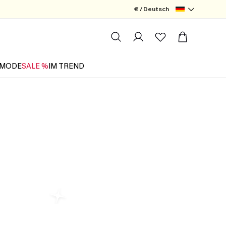
€ / Deutsch
MODE
SALE %
IM TREND