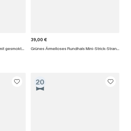
39,00 €
Blau-Weiß geblümte Strandhose mit gesmoktem Bund
Grünes Ärmelloses Rundhals Mini-Strick-Strandkleid
20