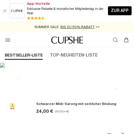
App-Vorteile
Exklusive Rabatte & monatlicher Mitgliedertag in der
ZUR APP
App
GRATIS MASSBAND MIT JEDEM SCHNELLVERSAND-ARTIKEL >>
SUMMER SALE:
BIS ZU 50% RABATT
>>
ZUM NEWSLETTER:
KOSTENLOSER VERSAND AB 89 €
BIS ZU -20% EXTRA ERHALTEN
>>
>>
BESTSELLER-LISTE
TOP-NEUHEITEN-LISTE
Die Beliebsten Cover ups
Schwarzer Midi-Sarong mit seitlicher Bindung
1
24,00 €
31,00 €