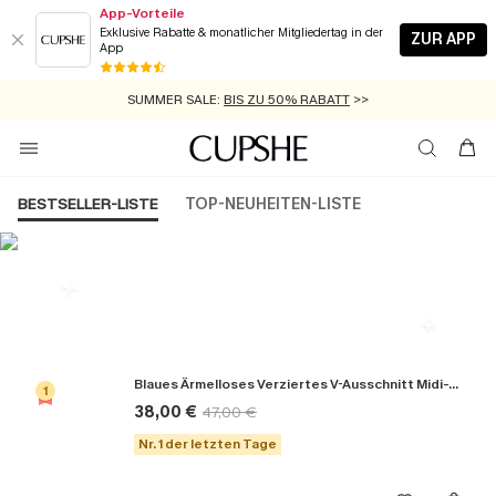
App-Vorteile
Exklusive Rabatte & monatlicher Mitgliedertag in der
ZUR APP
App
GRATIS MASSBAND MIT JEDEM SCHNELLVERSAND-ARTIKEL >>
SUMMER SALE:
BIS ZU 50% RABATT
>>
ZUM NEWSLETTER:
KOSTENLOSER VERSAND AB 89 €
BIS ZU -20% EXTRA ERHALTEN
>>
>>
BESTSELLER-LISTE
TOP-NEUHEITEN-LISTE
Die Beliebsten Kleider
Blaues Ärmelloses Verziertes V-Ausschnitt Midi-Trägerkleid
1
38,00 €
47,00 €
Nr. 1 der letzten Tage