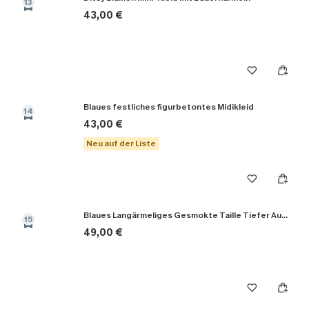
13
43,00 €
Blaues festliches figurbetontes Midikleid
14
43,00 €
Neu auf der Liste
Blaues Langärmeliges Gesmokte Taille Tiefer Ausschnitt Maxikleid
15
49,00 €