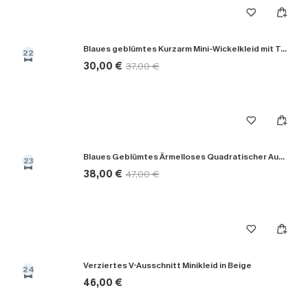
Blaues geblümtes Kurzarm Mini-Wickelkleid mit Taillenbindung
22
30,00 €
37,00 €
Blaues Geblümtes Ärmelloses Quadratischer Ausschnitt Maxikleid
23
38,00 €
47,00 €
Verziertes V-Ausschnitt Minikleid in Beige
24
46,00 €