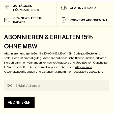
30-TÄGIGES
GRATIS VERSAND
RÜCKGABERECHT
-15% NEWSLETTER-
-20% SMS-ABONNEMENT
RABATT
ABONNIEREN & ERHALTEN 15%
OHNE MBW
Abonnieren und genießen Sie 15% OHNE MBW! *Ein Code pro Bestellung.
Jeder Code ist einmal gültig. Wenn Sie auf diese Schaltfläche klicken, erklären
Sie sich damit einverstanden, exklusive Angebote und Updates von Cupshe per
E-Mail zu erhalten. Außerdem akzeptieren Sie unsere
Allgemeinen
Geschäftsbedingungen
und
Datenschutzrichtlinien
. Jederzeit abbestellen.
ABONNIEREN