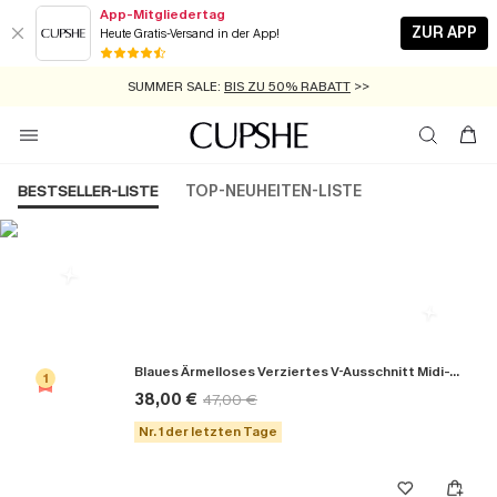
App-Mitgliedertag
ZUR APP
Heute Gratis-Versand in der App!
GRATIS MASSBAND MIT JEDEM SCHNELLVERSAND-ARTIKEL >>
SUMMER SALE:
BIS ZU 50% RABATT
>>
ZUM NEWSLETTER:
KOSTENLOSER VERSAND AB 89 €
BIS ZU -20% EXTRA ERHALTEN
>>
>>
BESTSELLER-LISTE
TOP-NEUHEITEN-LISTE
Die Beliebsten Kleider
Blaues Ärmelloses Verziertes V-Ausschnitt Midi-Trägerkleid
1
38,00 €
47,00 €
Nr. 1 der letzten Tage