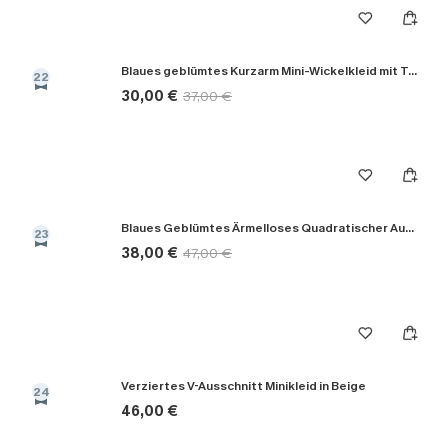
Blaues geblümtes Kurzarm Mini-Wickelkleid mit Taillenbindung
22
30,00 €
37,00 €
Blaues Geblümtes Ärmelloses Quadratischer Ausschnitt Maxikleid
23
38,00 €
47,00 €
Verziertes V-Ausschnitt Minikleid in Beige
24
46,00 €