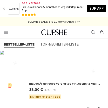
App-Vorteile
Exklusive Rabatte & monatlicher Mitgliedertag in der
ZUR APP
App
GRATIS MASSBAND MIT JEDEM SCHNELLVERSAND-ARTIKEL >>
SUMMER SALE:
BIS ZU 50% RABATT
>>
ZUM NEWSLETTER:
KOSTENLOSER VERSAND AB 89 €
BIS ZU -20% EXTRA ERHALTEN
>>
>>
BESTSELLER-LISTE
TOP-NEUHEITEN-LISTE
Die Beliebsten Kleider
Blaues Ärmelloses Verziertes V-Ausschnitt Midi-Trägerkleid
1
38,00 €
47,00 €
Nr. 1 der letzten Tage