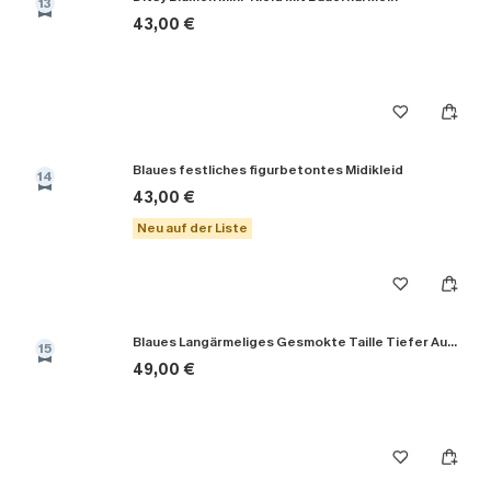
13
43,00 €
Blaues festliches figurbetontes Midikleid
14
43,00 €
Neu auf der Liste
Blaues Langärmeliges Gesmokte Taille Tiefer Ausschnitt Maxikleid
15
49,00 €