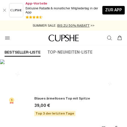
App-Vorteile
Exklusive Rabatte & monatlicher Mitgliedertag in der
ZUR APP
App
GRATIS MASSBAND MIT JEDEM SCHNELLVERSAND-ARTIKEL >>
SUMMER SALE:
BIS ZU 50% RABATT
>>
ZUM NEWSLETTER:
KOSTENLOSER VERSAND AB 89 €
BIS ZU -20% EXTRA ERHALTEN
>>
>>
BESTSELLER-LISTE
TOP-NEUHEITEN-LISTE
Die Beliebsten Tops
Blaues ärmelloses Top mit Spitze
1
39,00 €
Top 3 der letzten Tage