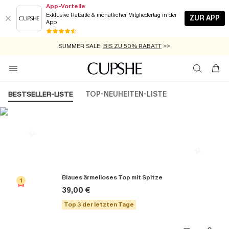
App-Vorteile
Exklusive Rabatte & monatlicher Mitgliedertag in der
ZUR APP
App
GRATIS MASSBAND MIT JEDEM SCHNELLVERSAND-ARTIKEL >>
SUMMER SALE:
BIS ZU 50% RABATT
>>
ZUM NEWSLETTER:
KOSTENLOSER VERSAND AB 89 €
BIS ZU -20% EXTRA ERHALTEN
>>
>>
BESTSELLER-LISTE
TOP-NEUHEITEN-LISTE
Die Beliebsten Tops
Blaues ärmelloses Top mit Spitze
1
39,00 €
Top 3 der letzten Tage