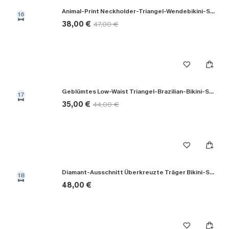
Animal-Print Neckholder-Triangel-Wendebikini-Set
16
38,00 €
47,00 €
Geblümtes Low-Waist Triangel-Brazilian-Bikini-Set
17
35,00 €
44,00 €
Diamant-Ausschnitt Überkreuzte Träger Bikini-Set in Schwarz
18
48,00 €