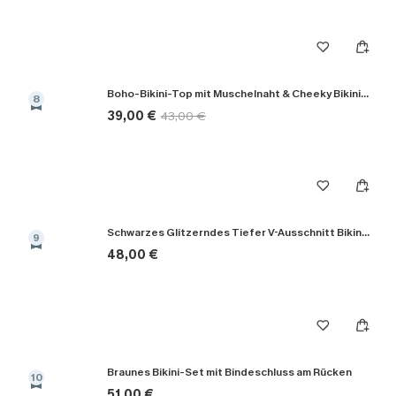
Boho-Bikini-Top mit Muschelnaht & Cheeky Bikinihose
8
39,00 €
43,00 €
Schwarzes Glitzerndes Tiefer V-Ausschnitt Bikini-Set
9
48,00 €
Braunes Bikini-Set mit Bindeschluss am Rücken
10
51,00 €