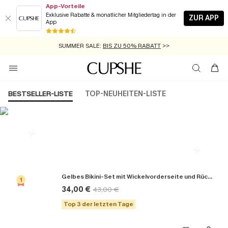
App-Vorteile
Exklusive Rabatte & monatlicher Mitgliedertag in der
ZUR APP
App
GRATIS MASSBAND MIT JEDEM SCHNELLVERSAND-ARTIKEL >>
SUMMER SALE:
BIS ZU 50% RABATT
>>
ZUM NEWSLETTER:
KOSTENLOSER VERSAND AB 89 €
BIS ZU -20% EXTRA ERHALTEN
>>
>>
BESTSELLER-LISTE
TOP-NEUHEITEN-LISTE
Die Beliebsten Bikini-Sets
Gelbes Bikini-Set mit Wickelvorderseite und Rückenbindung
1
34,00 €
43,00 €
Top 3 der letzten Tage