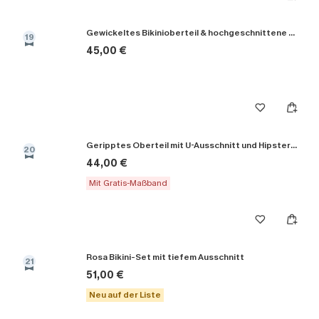
Gewickeltes Bikinioberteil & hochgeschnittene Bikinihose
19
45,00 €
Geripptes Oberteil mit U-Ausschnitt und Hipster-Bikini-Set
20
44,00 €
Mit Gratis-Maßband
Rosa Bikini-Set mit tiefem Ausschnitt
21
51,00 €
Neu auf der Liste