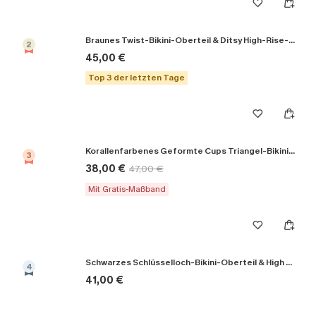
Braunes Twist-Bikini-Oberteil & Ditsy High-Rise-Bikinihose
2
45,00 €
Top 3 der letzten Tage
Korallenfarbenes Geformte Cups Triangel-Bikini-Set
3
38,00 €
47,00 €
Mit Gratis-Maßband
Schwarzes Schlüsselloch-Bikini-Oberteil & High Rise Bikinihose
4
41,00 €