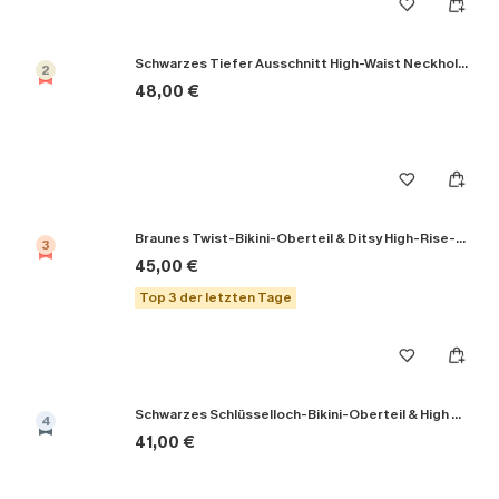
Schwarzes Tiefer Ausschnitt High-Waist Neckholder-Bikini-Set
2
48,00 €
Braunes Twist-Bikini-Oberteil & Ditsy High-Rise-Bikinihose
3
45,00 €
Top 3 der letzten Tage
Schwarzes Schlüsselloch-Bikini-Oberteil & High Rise Bikinihose
4
41,00 €