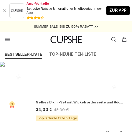
App-Vorteile
Exklusive Rabatte & monatlicher Mitgliedertag in der
ZUR APP
App
GRATIS MASSBAND MIT JEDEM SCHNELLVERSAND-ARTIKEL >>
SUMMER SALE:
BIS ZU 50% RABATT
>>
ZUM NEWSLETTER:
KOSTENLOSER VERSAND AB 89 €
BIS ZU -20% EXTRA ERHALTEN
>>
>>
BESTSELLER-LISTE
TOP-NEUHEITEN-LISTE
Die Beliebsten Bikini-Sets
Gelbes Bikini-Set mit Wickelvorderseite und Rückenbindung
1
34,00 €
43,00 €
Top 3 der letzten Tage