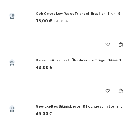
Geblümtes Low-Waist Triangel-Brazilian-Bikini-Set
19
35,00 €
44,00 €
Diamant-Ausschnitt Überkreuzte Träger Bikini-Set in Schwarz
20
48,00 €
Gewickeltes Bikinioberteil & hochgeschnittene Bikinihose
21
45,00 €