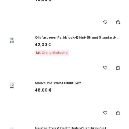
Olivfarbener Farbblock-Bikini-BH und Standard-Höschenset
11
42,00 €
Mit Gratis-Maßband
Mauve Mid-Waist Bikini-Set
12
48,00 €
Gestreiftes V-Draht High-Waist Bikini-Set