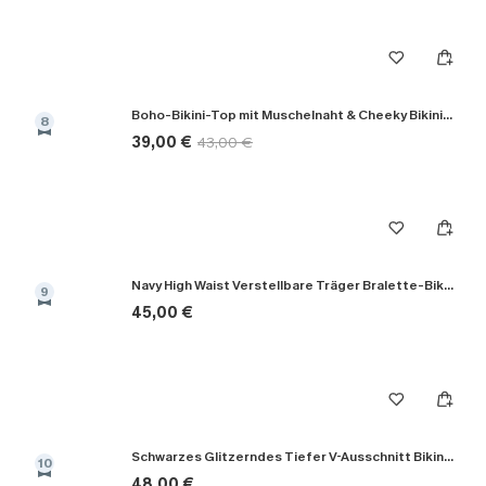
Boho-Bikini-Top mit Muschelnaht & Cheeky Bikinihose
8
39,00 €
43,00 €
Navy High Waist Verstellbare Träger Bralette-Bikini-Set
9
45,00 €
Schwarzes Glitzerndes Tiefer V-Ausschnitt Bikini-Set
10
48,00 €