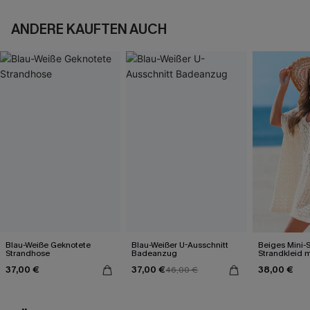
ANDERE KAUFTEN AUCH
Blau-Weiße Geknotete
Blau-Weißer U-Ausschnitt
Beiges Mini-S
Strandhose
Badeanzug
Strandkleid m
Saum
37,00 €
37,00 €
38,00 €
46,00 €