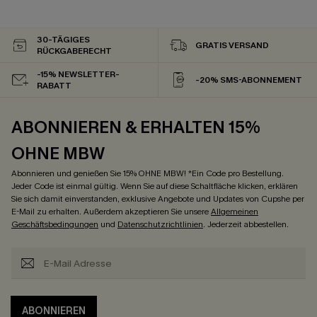
30-TÄGIGES
GRATIS VERSAND
RÜCKGABERECHT
-15% NEWSLETTER-
-20% SMS-ABONNEMENT
RABATT
ABONNIEREN & ERHALTEN 15%
OHNE MBW
Abonnieren und genießen Sie 15% OHNE MBW! *Ein Code pro Bestellung.
Jeder Code ist einmal gültig. Wenn Sie auf diese Schaltfläche klicken, erklären
Sie sich damit einverstanden, exklusive Angebote und Updates von Cupshe per
E-Mail zu erhalten. Außerdem akzeptieren Sie unsere
Allgemeinen
Geschäftsbedingungen
und
Datenschutzrichtlinien
. Jederzeit abbestellen.
ABONNIEREN