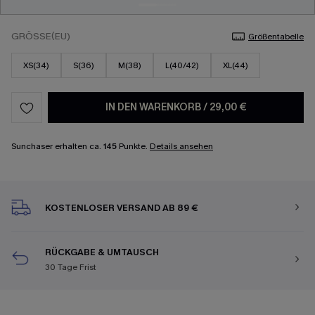
GRÖSSE(EU)
Größentabelle
XS(34)
S(36)
M(38)
L(40/42)
XL(44)
IN DEN WARENKORB
/
29,00 €
Sunchaser erhalten ca.
145
Punkte.
Details ansehen
KOSTENLOSER VERSAND AB 89 €
RÜCKGABE & UMTAUSCH
30 Tage Frist