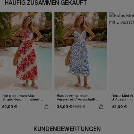
HÄUFIG ZUSAMMEN GEKAUFT
Rot geblümtes Maxi-
Blaues Ärmelloses
Rotes Mini-St
Strandkleid mit hohem
Verziertes V-Ausschnitt
U-Ausschnitt
Ausschnitt
Midi-Trägerkleid
52,00 €
38,00 €
43,00 €
47,00 €
KUNDENBEWERTUNGEN