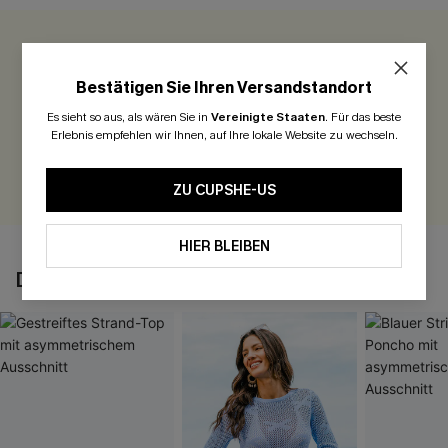
0.0
Bestätigen Sie Ihren Versandstandort
Seien Sie der Erste, der bewertet
Es sieht so aus, als wären Sie in
Vereinigte Staaten
.
Für das beste
Erlebnis empfehlen wir Ihnen, auf Ihre lokale Website zu wechseln.
300 Punkte für Ihre Bewertung!
BEWERTEN
ZU CUPSHE-US
HIER BLEIBEN
DAS KÖNNTE IHNEN AUCH GEFALLEN