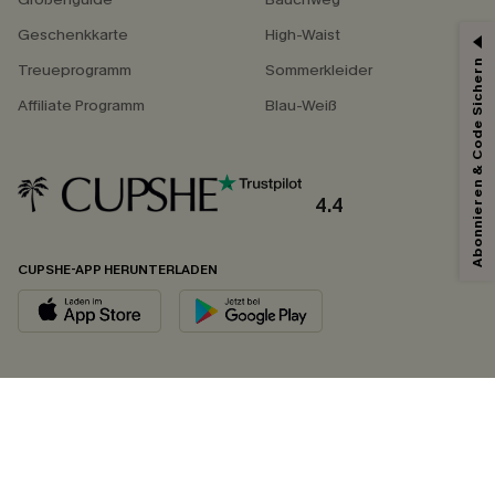
Geschenkkarte
High-Waist
Abonnieren & Code Sichern
Treueprogramm
Sommerkleider
Affiliate Programm
Blau-Weiß
4.4
CUPSHE-APP HERUNTERLADEN
FOLGEN SIE UNS AUF