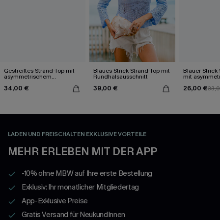
Gestreiftes Strand-Top mit
Blaues Strick-Strand-Top mit
Blauer Strick
asymmetrischem
Rundhalsausschnitt
mit asymmet
Ausschnitt
Ausschnitt
34,00 €
39,00 €
26,00 €
33,
LADEN UND FREISCHALTEN EXKLUSIVE VORTEILE
MEHR ERLEBEN MIT DER APP
-10% ohne MBW auf Ihre erste Bestellung
Exklusiv: Ihr monatlicher Mitgliedertag
App-Exklusive Preise
Gratis Versand für NeukundInnen