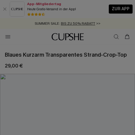
App-Mitgliedertag
ZUR APP
Heute Gratis-Versand in der App!
GRATIS MASSBAND MIT JEDEM SCHNELLVERSAND-ARTIKEL >>
SUMMER SALE:
BIS ZU 50% RABATT
>>
ZUM NEWSLETTER:
KOSTENLOSER VERSAND AB 89 €
BIS ZU -20% EXTRA ERHALTEN
>>
>>
Blaues Kurzarm Transparentes Strand-Crop-Top
29,00 €