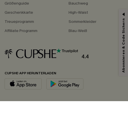
Größenguide
Bauchweg
Geschenkkarte
High-Waist
Abonnieren & Code Sichern
Treueprogramm
Sommerkleider
Affiliate Programm
Blau-Weiß
4.4
CUPSHE-APP HERUNTERLADEN
FOLGEN SIE UNS AUF