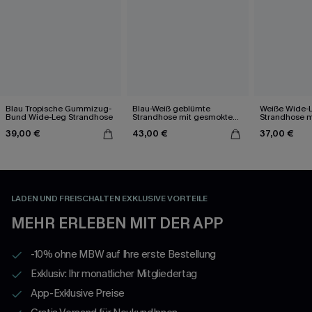
Blau Tropische Gummizug-
Blau-Weiß geblümte
Weiße Wide-
Bund Wide-Leg Strandhose
Strandhose mit gesmoktem
Strandhose m
Bund
Bund
39,00 €
43,00 €
37,00 €
LADEN UND FREISCHALTEN EXKLUSIVE VORTEILE
MEHR ERLEBEN MIT DER APP
-10% ohne MBW auf Ihre erste Bestellung
Exklusiv: Ihr monatlicher Mitgliedertag
App-Exklusive Preise