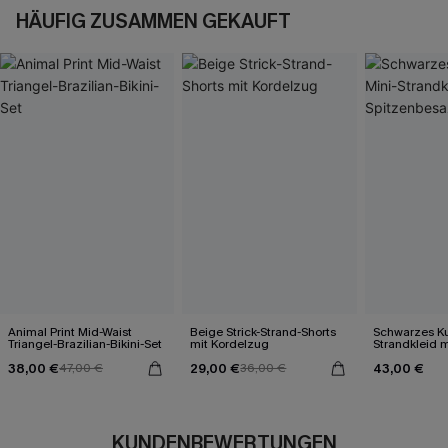
HÄUFIG ZUSAMMEN GEKAUFT
Animal Print Mid-Waist
Beige Strick-Strand-Shorts
Schwarzes Ku
Triangel-Brazilian-Bikini-Set
mit Kordelzug
Strandkleid m
Spitzenbesa
38,00 €
29,00 €
43,00 €
47,00 €
36,00 €
KUNDENBEWERTUNGEN