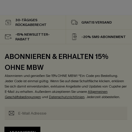
30-TÄGIGES
GRATIS VERSAND
RÜCKGABERECHT
-15% NEWSLETTER-
-20% SMS-ABONNEMENT
RABATT
ABONNIEREN & ERHALTEN 15%
OHNE MBW
Abonnieren und genießen Sie 15% OHNE MBW! *Ein Code pro Bestellung.
Jeder Code ist einmal gültig. Wenn Sie auf diese Schaltfläche klicken, erklären
Sie sich damit einverstanden, exklusive Angebote und Updates von Cupshe per
E-Mail zu erhalten. Außerdem akzeptieren Sie unsere
Allgemeinen
Geschäftsbedingungen
und
Datenschutzrichtlinien
. Jederzeit abbestellen.