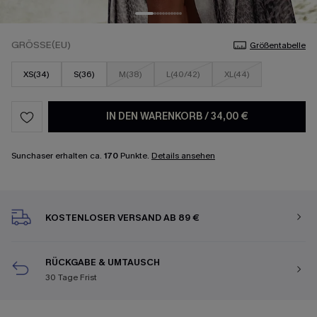
GRÖSSE(EU)
Größentabelle
XS(34)
S(36)
M(38)
L(40/42)
XL(44)
IN DEN WARENKORB
/
34,00 €
Sunchaser erhalten ca.
170
Punkte.
Details ansehen
KOSTENLOSER VERSAND AB 89 €
RÜCKGABE & UMTAUSCH
30 Tage Frist