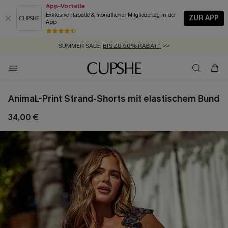
App-Vorteile
Exklusive Rabatte & monatlicher Mitgliedertag in der
ZUR APP
App
GRATIS MASSBAND MIT JEDEM SCHNELLVERSAND-ARTIKEL >>
SUMMER SALE:
BIS ZU 50% RABATT
>>
ZUM NEWSLETTER:
KOSTENLOSER VERSAND AB 89 €
BIS ZU -20% EXTRA ERHALTEN
>>
>>
AnimaL-Print Strand-Shorts mit elastischem Bund
34,00 €