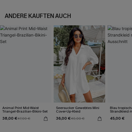
ANDERE KAUFTEN AUCH
Animal Print Mid-Waist
Seersucker Gewebtes Mini
Blau tropisch
Triangel-Brazilian-Bikini-Set
Cover-Up-Kleid
Strandkleid m
38,00 €
36,00 €
45,00 €
47,00 €
40,00 €