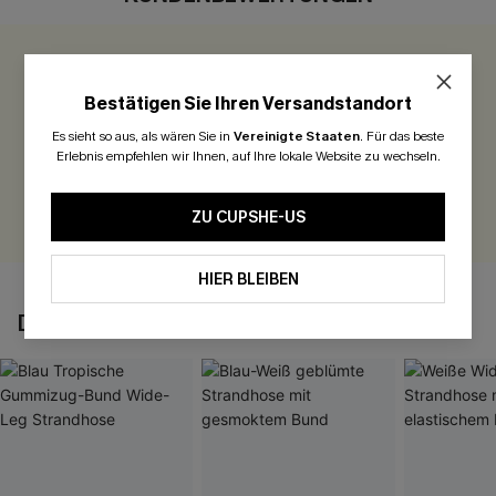
0.0
Bestätigen Sie Ihren Versandstandort
Seien Sie der Erste, der bewertet
Es sieht so aus, als wären Sie in
Vereinigte Staaten
.
Für das beste
Erlebnis empfehlen wir Ihnen, auf Ihre lokale Website zu wechseln.
300 Punkte für Ihre Bewertung!
BEWERTEN
ZU CUPSHE-US
HIER BLEIBEN
DAS KÖNNTE IHNEN AUCH GEFALLEN