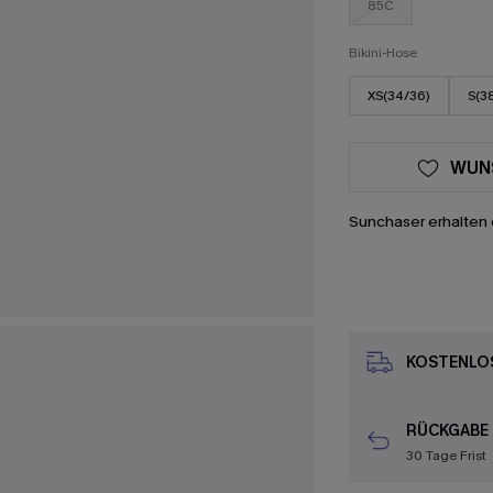
85C
Bikini-Hose
XS(34/36)
S(3
WUN
Sunchaser erhalten 
KOSTENLOS
RÜCKGABE
30 Tage Frist