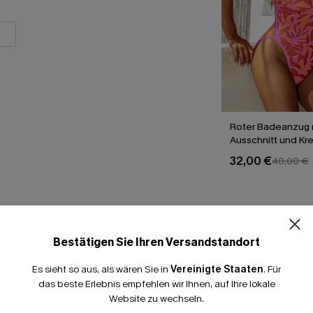
Roter Badeanzug m
Ausschnitt und Kr
32,00 €
40,00 €
Bestätigen Sie Ihren Versandstandort
T
Es sieht so aus, als wären Sie in
Vereinigte Staaten
.
Für
das beste Erlebnis empfehlen wir Ihnen, auf Ihre lokale
Website zu wechseln.