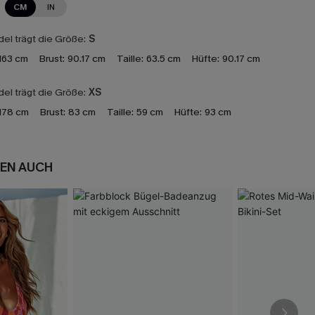
CM
IN
el trägt die Größe:
S
163 cm
Brust:
90.17 cm
Taille:
63.5 cm
Hüfte:
90.17 cm
el trägt die Größe:
XS
178 cm
Brust:
83 cm
Taille:
59 cm
Hüfte:
93 cm
EN AUCH