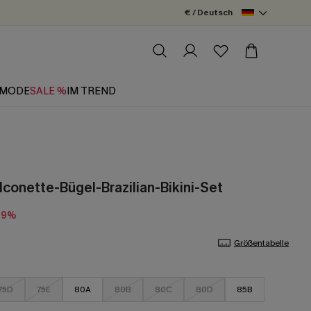
€ / Deutsch
MODE
SALE %
IM TREND
lconette-Bügel-Brazilian-Bikini-Set
19%
Größentabelle
75D
75E
80A
80B
80C
80D
85B