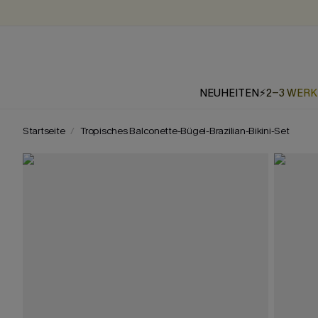
NEUHEITEN
⚡2-3 WER
Startseite
Tropisches Balconette-Bügel-Brazilian-Bikini-Set