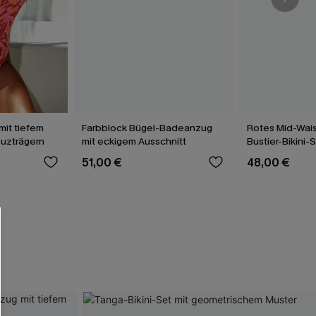
it tiefem
Farbblock Bügel-Badeanzug
Rotes Mid-Wai
euzträgern
mit eckigem Ausschnitt
Bustier-Bikini-
51,00 €
48,00 €