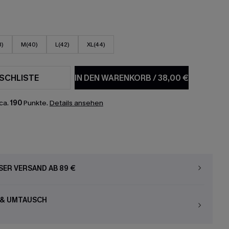
8)
M(40)
L(42)
XL(44)
SCHLISTE
IN DEN WARENKORB
/
38,00 €
ca.
190
Punkte.
Details ansehen
ER VERSAND AB 89 €
 & UMTAUSCH