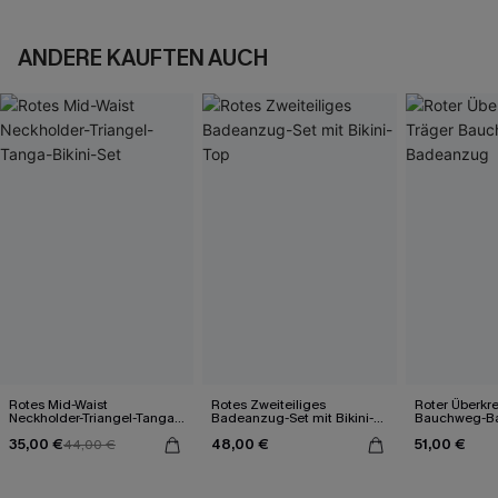
ANDERE KAUFTEN AUCH
Rotes Mid-Waist
Rotes Zweiteiliges
Roter Überkr
Neckholder-Triangel-Tanga-
Badeanzug-Set mit Bikini-
Bauchweg-B
Bikini-Set
Top
35,00 €
48,00 €
51,00 €
44,00 €