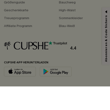
Größenguide
Bauchweg
Geschenkkarte
High-Waist
Abonnieren & Code Sichern
Treueprogramm
Sommerkleider
Affiliate Programm
Blau-Weiß
4.4
CUPSHE-APP HERUNTERLADEN
FOLGEN SIE UNS AUF