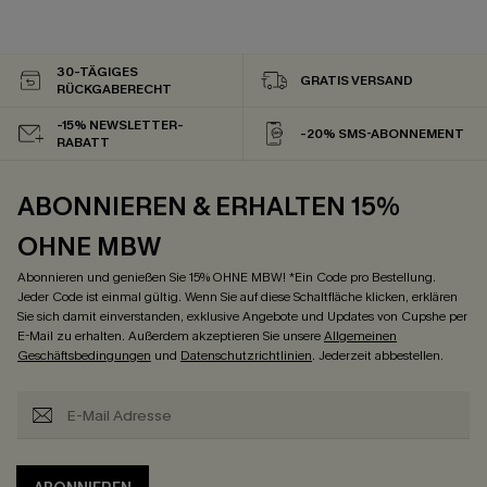
30-TÄGIGES
GRATIS VERSAND
RÜCKGABERECHT
-15% NEWSLETTER-
-20% SMS-ABONNEMENT
RABATT
ABONNIEREN & ERHALTEN 15%
OHNE MBW
Abonnieren und genießen Sie 15% OHNE MBW! *Ein Code pro Bestellung.
Jeder Code ist einmal gültig. Wenn Sie auf diese Schaltfläche klicken, erklären
Sie sich damit einverstanden, exklusive Angebote und Updates von Cupshe per
E-Mail zu erhalten. Außerdem akzeptieren Sie unsere
Allgemeinen
Geschäftsbedingungen
und
Datenschutzrichtlinien
. Jederzeit abbestellen.