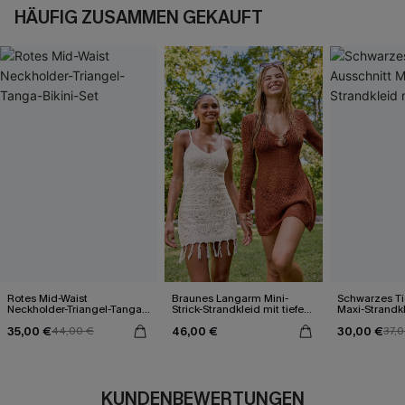
HÄUFIG ZUSAMMEN GEKAUFT
Rotes Mid-Waist
Braunes Langarm Mini-
Schwarzes Ti
Neckholder-Triangel-Tanga-
Strick-Strandkleid mit tiefem
Maxi-Strandkl
Bikini-Set
Ausschnitt
Outs
35,00 €
46,00 €
30,00 €
44,00 €
37,
KUNDENBEWERTUNGEN