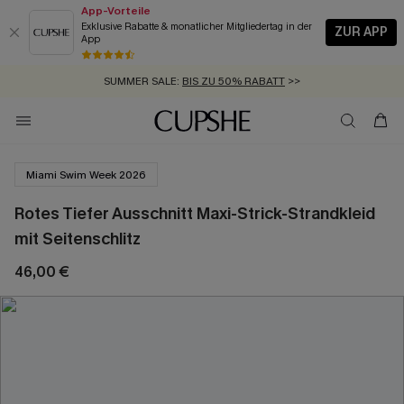
App-Vorteile
Exklusive Rabatte & monatlicher Mitgliedertag in der
ZUR APP
App
GRATIS MASSBAND MIT JEDEM SCHNELLVERSAND-ARTIKEL >>
SUMMER SALE:
BIS ZU 50% RABATT
>>
ZUM NEWSLETTER:
KOSTENLOSER VERSAND AB 89 €
BIS ZU -20% EXTRA ERHALTEN
>>
>>
Miami Swim Week 2026
Rotes Tiefer Ausschnitt Maxi-Strick-Strandkleid
mit Seitenschlitz
46,00 €