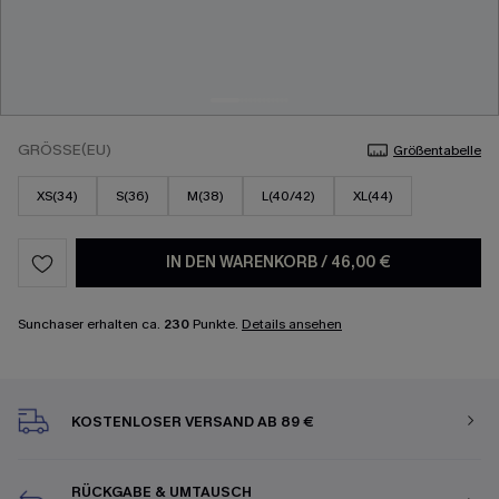
GRÖSSE(EU)
Größentabelle
XS(34)
S(36)
M(38)
L(40/42)
XL(44)
IN DEN WARENKORB
/
46,00 €
Sunchaser erhalten ca.
230
Punkte.
Details ansehen
KOSTENLOSER VERSAND AB 89 €
RÜCKGABE & UMTAUSCH