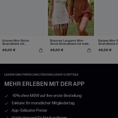
Grünes Mini-Strick-
Braunes Langarm Mini-
Beiges Mini-S
Strandkleid mit
Strick-Strandkleid mit tiefem
Strandkleid m
asymmetrischem
Ausschnitt
46,00 €
46,00 €
46,00 €
Ausschnitt
LADEN UND FREISCHALTEN EXKLUSIVE VORTEILE
MEHR ERLEBEN MIT DER APP
-10% ohne MBW auf Ihre erste Bestellung
Exklusiv: Ihr monatlicher Mitgliedertag
App-Exklusive Preise
Gratis Versand für NeukundInnen