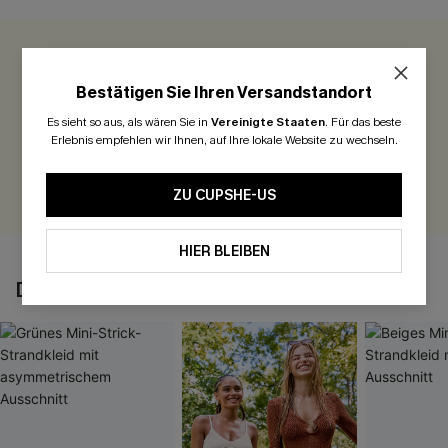
0.0
Bestätigen Sie Ihren Versandstandort
Seien Sie der Erste, der bewertet
Es sieht so aus, als wären Sie in
Vereinigte Staaten
.
Für das beste
Erlebnis empfehlen wir Ihnen, auf Ihre lokale Website zu wechseln.
300 Punkte für Ihre Bewertung!
BEWERTEN
ZU CUPSHE-US
HIER BLEIBEN
DAS KÖNNTE IHNEN AUCH GEFALLEN