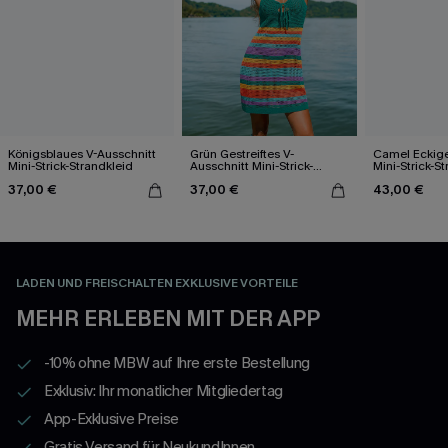
Königsblaues V-Ausschnitt
Grün Gestreiftes V-
Camel Eckige
Mini-Strick-Strandkleid
Ausschnitt Mini-Strick-
Mini-Strick-S
Strandkleid
37,00 €
37,00 €
43,00 €
LADEN UND FREISCHALTEN EXKLUSIVE VORTEILE
MEHR ERLEBEN MIT DER APP
-10% ohne MBW auf Ihre erste Bestellung
Exklusiv: Ihr monatlicher Mitgliedertag
App-Exklusive Preise
Gratis Versand für NeukundInnen