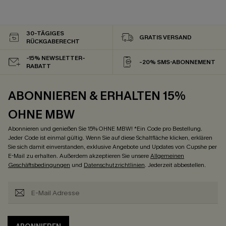
30-TÄGIGES
GRATIS VERSAND
RÜCKGABERECHT
-15% NEWSLETTER-
-20% SMS-ABONNEMENT
RABATT
ABONNIEREN & ERHALTEN 15%
OHNE MBW
Abonnieren und genießen Sie 15% OHNE MBW! *Ein Code pro Bestellung.
Jeder Code ist einmal gültig. Wenn Sie auf diese Schaltfläche klicken, erklären
Sie sich damit einverstanden, exklusive Angebote und Updates von Cupshe per
E-Mail zu erhalten. Außerdem akzeptieren Sie unsere
Allgemeinen
Geschäftsbedingungen
und
Datenschutzrichtlinien
. Jederzeit abbestellen.