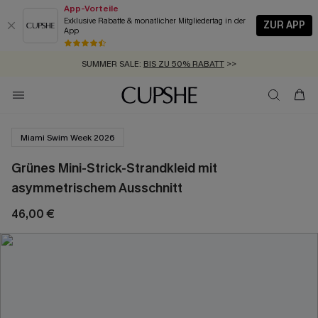
App-Vorteile
Exklusive Rabatte & monatlicher Mitgliedertag in der
ZUR APP
App
GRATIS MASSBAND MIT JEDEM SCHNELLVERSAND-ARTIKEL >>
SUMMER SALE:
BIS ZU 50% RABATT
>>
ZUM NEWSLETTER:
KOSTENLOSER VERSAND AB 89 €
BIS ZU -20% EXTRA ERHALTEN
>>
>>
Miami Swim Week 2026
Grünes Mini-Strick-Strandkleid mit
asymmetrischem Ausschnitt
46,00 €