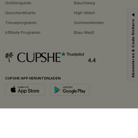
Größenguide
Bauchweg
Geschenkkarte
High-Waist
Abonnieren & Code Sichern
Treueprogramm
Sommerkleider
Affiliate Programm
Blau-Weiß
4.4
CUPSHE-APP HERUNTERLADEN
FOLGEN SIE UNS AUF