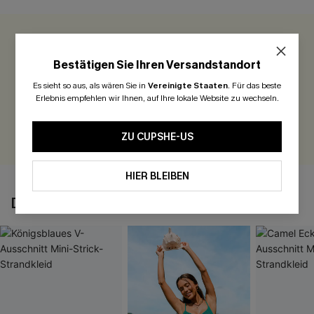
0.0
Bestätigen Sie Ihren Versandstandort
Seien Sie der Erste, der bewertet
Es sieht so aus, als wären Sie in
Vereinigte Staaten
.
Für das beste
Erlebnis empfehlen wir Ihnen, auf Ihre lokale Website zu wechseln.
300 Punkte für Ihre Bewertung!
BEWERTEN
ZU CUPSHE-US
HIER BLEIBEN
DAS KÖNNTE IHNEN AUCH GEFALLEN