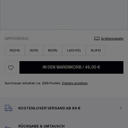
GRÖSSE(EU)
Größentabelle
XS(34)
S(36)
M(38)
L(40/42)
XL(44)
IN DEN WARENKORB
/
46,00 €
Sunchaser erhalten ca.
230
Punkte.
Details ansehen
KOSTENLOSER VERSAND AB 89 €
RÜCKGABE & UMTAUSCH