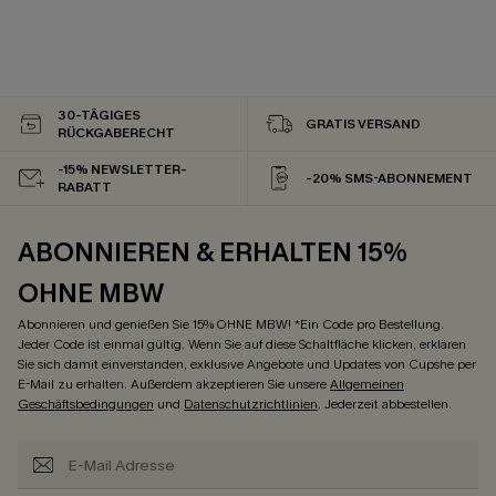
30-TÄGIGES
GRATIS VERSAND
RÜCKGABERECHT
-15% NEWSLETTER-
-20% SMS-ABONNEMENT
RABATT
ABONNIEREN & ERHALTEN 15%
OHNE MBW
Abonnieren und genießen Sie 15% OHNE MBW! *Ein Code pro Bestellung.
Jeder Code ist einmal gültig. Wenn Sie auf diese Schaltfläche klicken, erklären
Sie sich damit einverstanden, exklusive Angebote und Updates von Cupshe per
E-Mail zu erhalten. Außerdem akzeptieren Sie unsere
Allgemeinen
Geschäftsbedingungen
und
Datenschutzrichtlinien
. Jederzeit abbestellen.