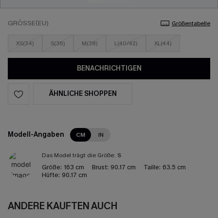
GRÖSSE(EU)
Größentabelle
XS(34)
S(36)
M(38)
L(40/42)
XL(44)
BENACHRICHTIGEN
ÄHNLICHE SHOPPEN
Modell-Angaben
CM
IN
Das Model trägt die Größe:
S
Größe:
163 cm
Brust:
90.17 cm
Taille:
63.5 cm
Hüfte:
90.17 cm
ANDERE KAUFTEN AUCH