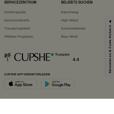
SERVICEZENTRUM
BELIEBTE SUCHEN
Größenguide
Bauchweg
Geschenkkarte
High-Waist
Abonnieren & Code Sichern
Treueprogramm
Sommerkleider
Affiliate Programm
Blau-Weiß
4.4
CUPSHE-APP HERUNTERLADEN
FOLGEN SIE UNS AUF