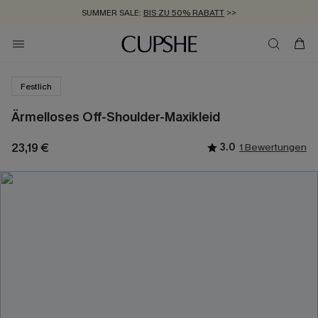
SUMMER SALE:
BIS ZU 50% RABATT
>>
ZUM NEWSLETTER:
KOSTENLOSER VERSAND AB 89 €
BIS ZU -20% EXTRA ERHALTEN
>>
>>
Festlich
Ärmelloses Off-Shoulder-Maxikleid
23,19 €
3.0
1 Bewertungen