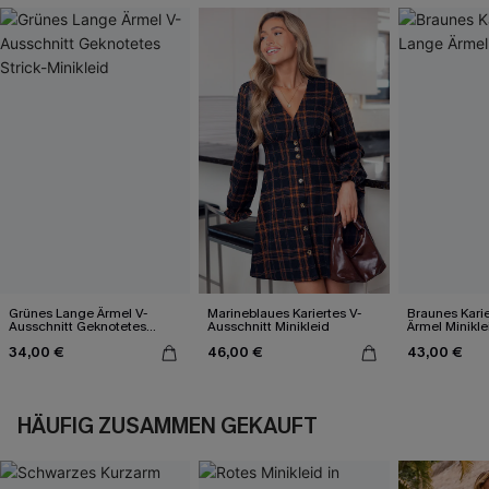
Grünes Lange Ärmel V-
Marineblaues Kariertes V-
Braunes Kari
Ausschnitt Geknotetes
Ausschnitt Minikleid
Ärmel Minikle
Strick-Minikleid
34,00 €
46,00 €
43,00 €
HÄUFIG ZUSAMMEN GEKAUFT