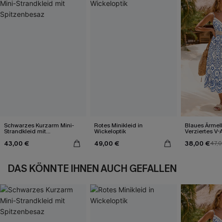
Schwarzes Kurzarm Mini-
Rotes Minikleid in
Blaues Ärmel
Strandkleid mit
Wickeloptik
Verziertes V-
Spitzenbesaz
Midi-Trägerkl
43,00 €
49,00 €
38,00 €
47,
DAS KÖNNTE IHNEN AUCH GEFALLEN