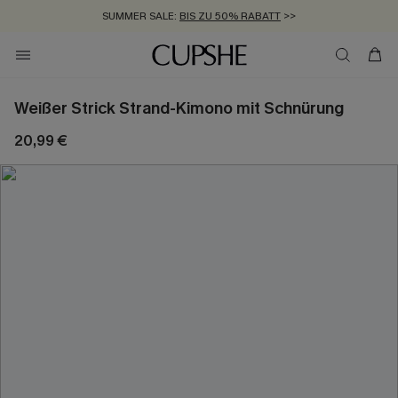
SUMMER SALE:
BIS ZU 50% RABATT
>>
ZUM NEWSLETTER:
KOSTENLOSER VERSAND AB 89 €
BIS ZU -20% EXTRA ERHALTEN
>>
>>
Weißer Strick Strand-Kimono mit Schnürung
20,99 €