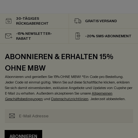
30-TÄGIGES
GRATIS VERSAND
RÜCKGABERECHT
-15% NEWSLETTER-
-20% SMS-ABONNEMENT
RABATT
ABONNIEREN & ERHALTEN 15%
OHNE MBW
Abonnieren und genießen Sie 15% OHNE MBW! *Ein Code pro Bestellung.
Jeder Code ist einmal gültig. Wenn Sie auf diese Schaltfläche klicken, erklären
Sie sich damit einverstanden, exklusive Angebote und Updates von Cupshe per
E-Mail zu erhalten. Außerdem akzeptieren Sie unsere
Allgemeinen
Geschäftsbedingungen
und
Datenschutzrichtlinien
. Jederzeit abbestellen.
ABONNIEREN