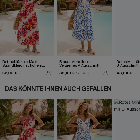
Rot geblümtes Maxi-
Blaues Ärmelloses
Rotes Mini-St
Strandkleid mit hohem
Verziertes V-Ausschnitt
U-Ausschnitt
Ausschnitt
Midi-Trägerkleid
52,00 €
38,00 €
43,00 €
47,00 €
DAS KÖNNTE IHNEN AUCH GEFALLEN