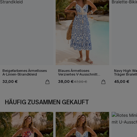
Beigefarbenes Ärmelloses
Blaues Ärmelloses
Navy High Wai
A-Linien-Strandkleid
Verziertes V-Ausschnitt
Träger Bralett
Midi-Trägerkleid
32,00 €
38,00 €
45,00 €
47,00 €
HÄUFIG ZUSAMMEN GEKAUFT