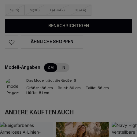
S(36)
M(38)
L(40/42)
XL(44)
BENACHRICHTIGEN
ÄHNLICHE SHOPPEN
Modell-Angaben
CM
IN
Das Model trägt die Größe:
S
Größe:
166 cm
Brust:
80 cm
Taille:
56 cm
Hüfte:
81 cm
ANDERE KAUFTEN AUCH