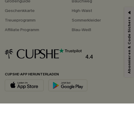
Größenguide
Bauchweg
Geschenkkarte
High-Waist
Abonnieren & Code Sichern
Treueprogramm
Sommerkleider
Affiliate Programm
Blau-Weiß
4.4
CUPSHE-APP HERUNTERLADEN
FOLGEN SIE UNS AUF