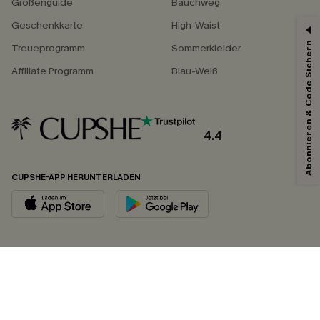
Größenguide
Bauchweg
Geschenkkarte
High-Waist
Abonnieren & Code Sichern
Treueprogramm
Sommerkleider
Affiliate Programm
Blau-Weiß
4.4
CUPSHE-APP HERUNTERLADEN
FOLGEN SIE UNS AUF