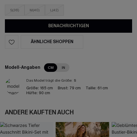
S(38)
M(40)
L(42)
BENACHRICHTIGEN
ÄHNLICHE SHOPPEN
Modell-Angaben
CM
IN
Das Model trägt die Größe:
S
Größe:
165 cm
Brust:
79 cm
Taille:
61 cm
Hüfte:
90 cm
ANDERE KAUFTEN AUCH