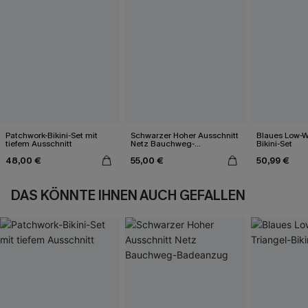
Patchwork-Bikini-Set mit
Schwarzer Hoher Ausschnitt
Blaues Low-Wa
tiefem Ausschnitt
Netz Bauchweg-
Bikini-Set
Badeanzug
48,00 €
55,00 €
50,99 €
DAS KÖNNTE IHNEN AUCH GEFALLEN