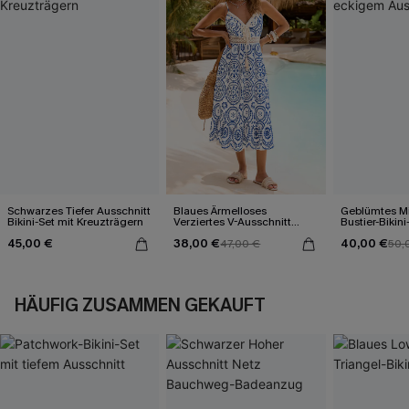
Schwarzes Tiefer Ausschnitt
Blaues Ärmelloses
Geblümtes Mi
Bikini-Set mit Kreuzträgern
Verziertes V-Ausschnitt
Bustier-Bikini
Midi-Trägerkleid
eckigem Auss
45,00 €
38,00 €
40,00 €
47,00 €
50,
HÄUFIG ZUSAMMEN GEKAUFT