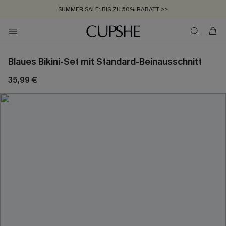
SUMMER SALE:
BIS ZU 50% RABATT
>>
ZUM NEWSLETTER:
KOSTENLOSER VERSAND AB 89 €
BIS ZU -20% EXTRA ERHALTEN
>>
>>
Blaues Bikini-Set mit Standard-Beinausschnitt
35,99 €