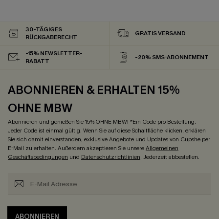
30-TÄGIGES
GRATIS VERSAND
RÜCKGABERECHT
-15% NEWSLETTER-
-20% SMS-ABONNEMENT
RABATT
ABONNIEREN & ERHALTEN 15%
OHNE MBW
Abonnieren und genießen Sie 15% OHNE MBW! *Ein Code pro Bestellung.
Jeder Code ist einmal gültig. Wenn Sie auf diese Schaltfläche klicken, erklären
Sie sich damit einverstanden, exklusive Angebote und Updates von Cupshe per
E-Mail zu erhalten. Außerdem akzeptieren Sie unsere
Allgemeinen
Geschäftsbedingungen
und
Datenschutzrichtlinien
. Jederzeit abbestellen.
ABONNIEREN