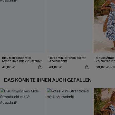
Blau tropisches Midi-
Rotes Mini-Strandkleid mit
Blaues Ärmel
Strandkleid mit V-Ausschnitt
U-Ausschnitt
Verziertes V-
Midi-Trägerkl
45,00 €
43,00 €
38,00 €
47,
DAS KÖNNTE IHNEN AUCH GEFALLEN