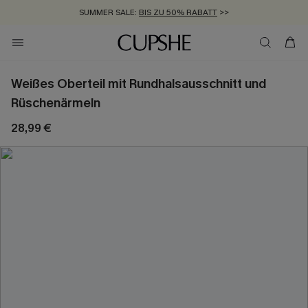
SUMMER SALE:
BIS ZU 50% RABATT
>>
ZUM NEWSLETTER:
KOSTENLOSER VERSAND AB 89 €
BIS ZU -20% EXTRA ERHALTEN
>>
>>
Weißes Oberteil mit Rundhalsausschnitt und
Rüschenärmeln
28,99 €