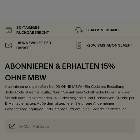
30-TÄGIGES
GRATIS VERSAND
RÜCKGABERECHT
-15% NEWSLETTER-
-20% SMS-ABONNEMENT
RABATT
ABONNIEREN & ERHALTEN 15%
OHNE MBW
Abonnieren und genießen Sie 15% OHNE MBW! *Ein Code pro Bestellung.
Jeder Code ist einmal gültig. Wenn Sie auf diese Schaltfläche klicken, erklären
Sie sich damit einverstanden, exklusive Angebote und Updates von Cupshe per
E-Mail zu erhalten. Außerdem akzeptieren Sie unsere
Allgemeinen
Geschäftsbedingungen
und
Datenschutzrichtlinien
. Jederzeit abbestellen.