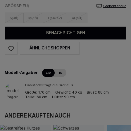
GRÖSSE(EU)
Größentabelle
S(36)
M(38)
L(40/42)
XL(44)
BENACHRICHTIGEN
ÄHNLICHE SHOPPEN
Modell-Angaben
CM
IN
Das Model trägt die Größe:
S
Größe:
170 cm
Gewicht:
40 kg
Brust:
88 cm
Taille:
60 cm
Hüfte:
90 cm
ANDERE KAUFTEN AUCH