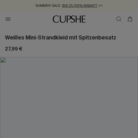
SUMMER SALE:
BIS ZU 50% RABATT
>>
ZUM NEWSLETTER:
KOSTENLOSER VERSAND AB 89 €
BIS ZU -20% EXTRA ERHALTEN
>>
>>
Weißes Mini-Strandkleid mit Spitzenbesatz
27,99 €