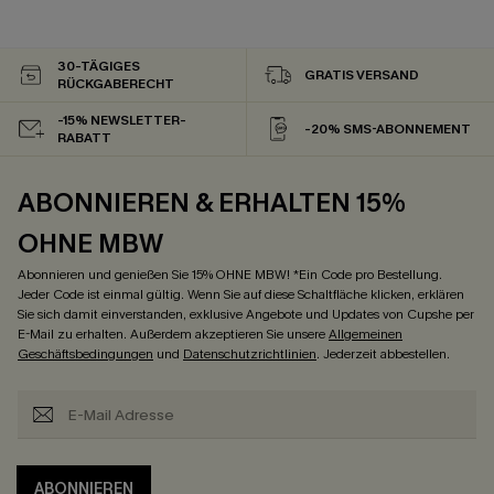
30-TÄGIGES
GRATIS VERSAND
RÜCKGABERECHT
-15% NEWSLETTER-
-20% SMS-ABONNEMENT
RABATT
ABONNIEREN & ERHALTEN 15%
OHNE MBW
Abonnieren und genießen Sie 15% OHNE MBW! *Ein Code pro Bestellung.
Jeder Code ist einmal gültig. Wenn Sie auf diese Schaltfläche klicken, erklären
Sie sich damit einverstanden, exklusive Angebote und Updates von Cupshe per
E-Mail zu erhalten. Außerdem akzeptieren Sie unsere
Allgemeinen
Geschäftsbedingungen
und
Datenschutzrichtlinien
. Jederzeit abbestellen.
ABONNIEREN