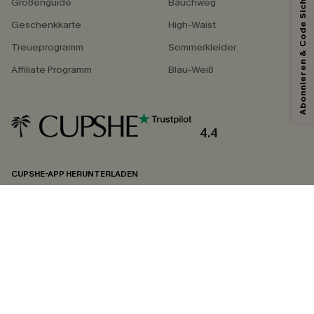
Abonnieren & Code Sichern
Größenguide
Bauchweg
Geschenkkarte
High-Waist
Treueprogramm
Sommerkleider
Affiliate Programm
Blau-Weiß
4.4
CUPSHE-APP HERUNTERLADEN
FOLGEN SIE UNS AUF