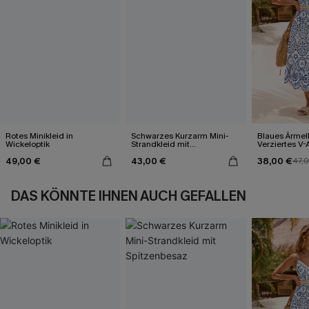
Rotes Minikleid in
Schwarzes Kurzarm Mini-
Blaues Ärmel
Wickeloptik
Strandkleid mit
Verziertes V-
Spitzenbesaz
Midi-Trägerkl
49,00 €
43,00 €
38,00 €
47,
DAS KÖNNTE IHNEN AUCH GEFALLEN