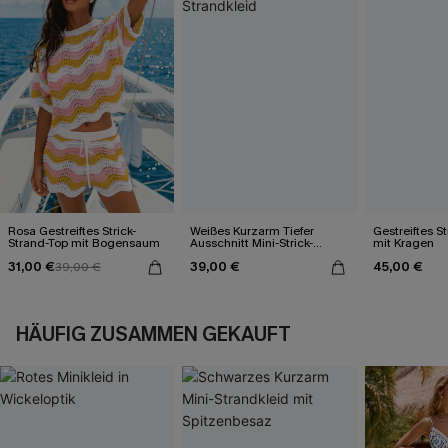
Rosa Gestreiftes Strick-
Weißes Kurzarm Tiefer
Gestreiftes S
Strand-Top mit Bogensaum
Ausschnitt Mini-Strick-
mit Kragen
Strandkleid
31,00 €
39,00 €
45,00 €
39,00 €
HÄUFIG ZUSAMMEN GEKAUFT