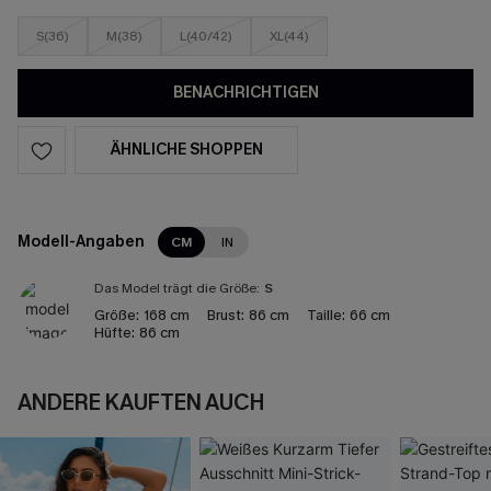
S(36)
M(38)
L(40/42)
XL(44)
BENACHRICHTIGEN
ÄHNLICHE SHOPPEN
Modell-Angaben
CM
IN
Das Model trägt die Größe:
S
Größe:
168 cm
Brust:
86 cm
Taille:
66 cm
Hüfte:
86 cm
ANDERE KAUFTEN AUCH