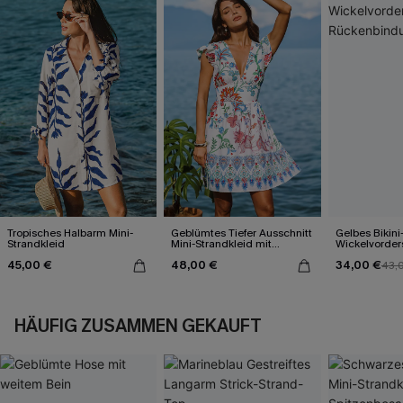
Tropisches Halbarm Mini-
Geblümtes Tiefer Ausschnitt
Gelbes Bikini
Strandkleid
Mini-Strandkleid mit
Wickelvorder
Flatterärmeln
Rückenbind
45,00 €
48,00 €
34,00 €
43,
HÄUFIG ZUSAMMEN GEKAUFT