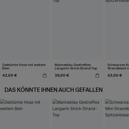
Geblümte Hose mit weitem
Marineblau Gestreiftes
Schwarzes Ku
Bein
Langarm Strick-Strand-Top
Strandkleid m
Spitzenbesa
42,00 €
39,00 €
43,00 €
DAS KÖNNTE IHNEN AUCH GEFALLEN