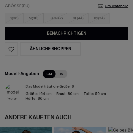
GRÖSSE(EU)
Größentabelle
S(36)
M(38)
L(40/42)
XL(44)
XS(34)
BENACHRICHTIGEN
ÄHNLICHE SHOPPEN
Modell-Angaben
CM
IN
Das Model trägt die Größe:
S
Größe:
164 cm
Brust:
80 cm
Taille:
59 cm
Hüfte:
86 cm
ANDERE KAUFTEN AUCH