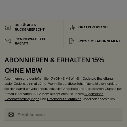
30-TÄGIGES
GRATIS VERSAND
RÜCKGABERECHT
-15% NEWSLETTER-
-20% SMS-ABONNEMENT
RABATT
ABONNIEREN & ERHALTEN 15%
OHNE MBW
Abonnieren und genießen Sie 15% OHNE MBW! *Ein Code pro Bestellung.
Jeder Code ist einmal gültig. Wenn Sie auf diese Schaltfläche klicken, erklären
Sie sich damit einverstanden, exklusive Angebote und Updates von Cupshe per
E-Mail zu erhalten. Außerdem akzeptieren Sie unsere
Allgemeinen
Geschäftsbedingungen
und
Datenschutzrichtlinien
. Jederzeit abbestellen.