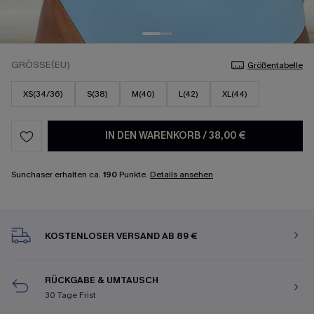
GRÖSSE(EU)
Größentabelle
XS(34/36)
S(38)
M(40)
L(42)
XL(44)
IN DEN WARENKORB
/
38,00 €
Sunchaser erhalten ca.
190
Punkte.
Details ansehen
KOSTENLOSER VERSAND AB 89 €
RÜCKGABE & UMTAUSCH
30 Tage Frist