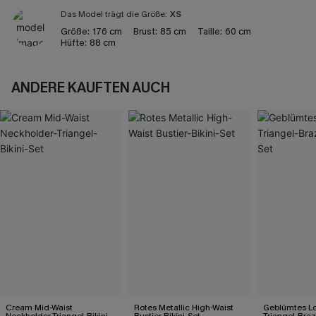
Das Model trägt die Größe:
XS
Größe:
176 cm
Brust:
85 cm
Taille:
60 cm
Hüfte:
88 cm
ANDERE KAUFTEN AUCH
Cream Mid-Waist
Rotes Metallic High-Waist
Geblümtes L
Neckholder-Triangel-Bikini-
Bustier-Bikini-Set
Triangel-Brazi