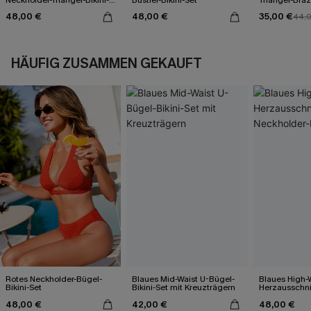
Set
48,00 €
48,00 €
35,00 €
44,
HÄUFIG ZUSAMMEN GEKAUFT
Rotes Neckholder-Bügel-
Blaues Mid-Waist U-Bügel-
Blaues High-
Bikini-Set
Bikini-Set mit Kreuzträgern
Herzausschni
Bikini-Set
48,00 €
42,00 €
48,00 €