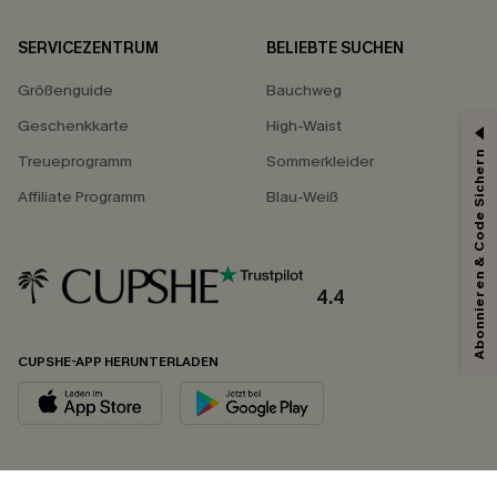
SERVICEZENTRUM
BELIEBTE SUCHEN
Größenguide
Bauchweg
Geschenkkarte
High-Waist
Abonnieren & Code Sichern
Treueprogramm
Sommerkleider
Affiliate Programm
Blau-Weiß
4.4
CUPSHE-APP HERUNTERLADEN
FOLGEN SIE UNS AUF