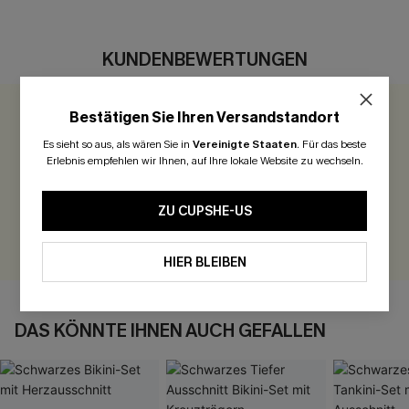
KUNDENBEWERTUNGEN
Bestätigen Sie Ihren Versandstandort
0.0
Es sieht so aus, als wären Sie in
Vereinigte Staaten
.
Für das beste
Erlebnis empfehlen wir Ihnen, auf Ihre lokale Website zu wechseln.
Seien Sie der Erste, der bewertet
300 Punkte für Ihre Bewertung!
ZU CUPSHE-US
BEWERTEN
HIER BLEIBEN
DAS KÖNNTE IHNEN AUCH GEFALLEN