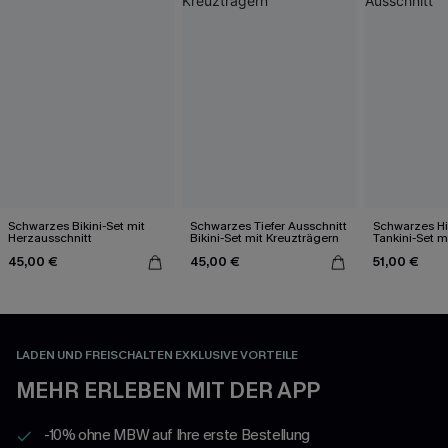
Schwarzes Bikini-Set mit
Schwarzes Tiefer Ausschnitt
Schwarzes Hi
Herzausschnitt
Bikini-Set mit Kreuzträgern
Tankini-Set 
Ausschnitt
45,00 €
45,00 €
51,00 €
LADEN UND FREISCHALTEN EXKLUSIVE VORTEILE
MEHR ERLEBEN MIT DER APP
-10% ohne MBW auf Ihre erste Bestellung