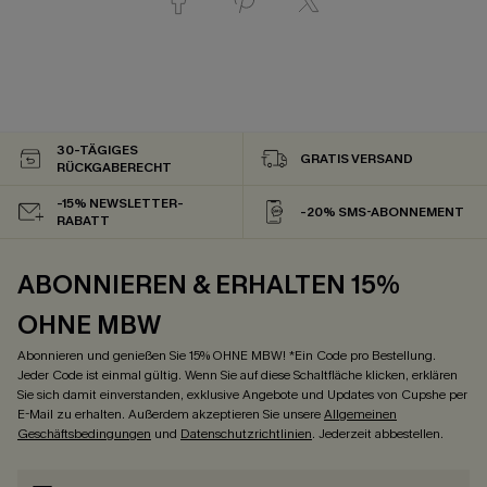
30-TÄGIGES
GRATIS VERSAND
RÜCKGABERECHT
-15% NEWSLETTER-
-20% SMS-ABONNEMENT
RABATT
ABONNIEREN & ERHALTEN 15%
OHNE MBW
Abonnieren und genießen Sie 15% OHNE MBW! *Ein Code pro Bestellung.
Jeder Code ist einmal gültig. Wenn Sie auf diese Schaltfläche klicken, erklären
Sie sich damit einverstanden, exklusive Angebote und Updates von Cupshe per
E-Mail zu erhalten. Außerdem akzeptieren Sie unsere
Allgemeinen
Geschäftsbedingungen
und
Datenschutzrichtlinien
. Jederzeit abbestellen.