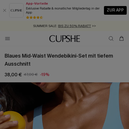
App-Vorteile
Exklusive Rabatte & monatlicher Mitgliedertag in der
ZUR APP
App
GRATIS MASSBAND MIT JEDEM SCHNELLVERSAND-ARTIKEL >>
SUMMER SALE:
BIS ZU 50% RABATT
>>
ZUM NEWSLETTER:
KOSTENLOSER VERSAND AB 89 €
BIS ZU -20% EXTRA ERHALTEN
>>
>>
Blaues Mid-Waist Wendebikini-Set mit tiefem
Ausschnitt
38,00 €
47,00 €
-19%