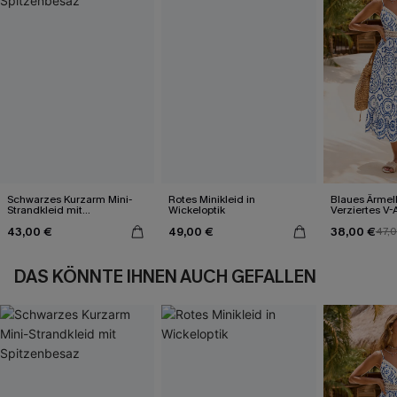
Schwarzes Kurzarm Mini-
Rotes Minikleid in
Blaues Ärmel
Strandkleid mit
Wickeloptik
Verziertes V-
Spitzenbesaz
Midi-Trägerkl
43,00 €
49,00 €
38,00 €
47,
DAS KÖNNTE IHNEN AUCH GEFALLEN