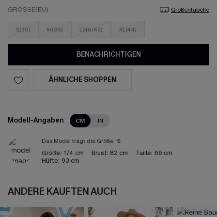
GRÖSSE(EU)
Größentabelle
S(36)
M(38)
L(40/42)
XL(44)
BENACHRICHTIGEN
ÄHNLICHE SHOPPEN
Modell-Angaben
CM
IN
Das Model trägt die Größe:
S
Größe:
174 cm
Brust:
82 cm
Taille:
66 cm
Hüfte:
93 cm
ANDERE KAUFTEN AUCH