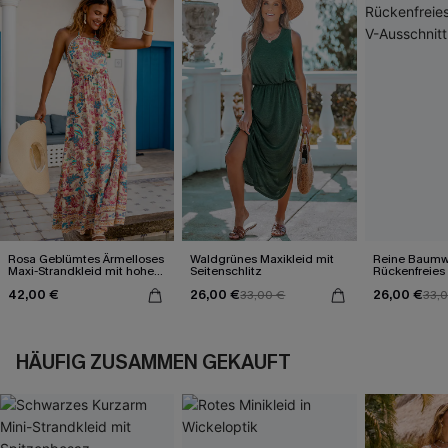
Rosa Geblümtes Ärmelloses
Waldgrünes Maxikleid mit
Reine Baumw
Maxi-Strandkleid mit hohem
Seitenschlitz
Rückenfreies 
Ausschnitt
V-Ausschnitt
42,00 €
26,00 €
26,00 €
33,00 €
33,
HÄUFIG ZUSAMMEN GEKAUFT