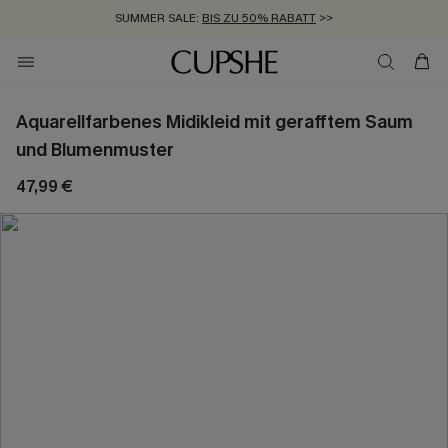
SUMMER SALE:
BIS ZU 50% RABATT
>>
ZUM NEWSLETTER:
KOSTENLOSER VERSAND AB 89 €
BIS ZU -20% EXTRA ERHALTEN
>>
>>
Aquarellfarbenes Midikleid mit gerafftem Saum
und Blumenmuster
47,99 €