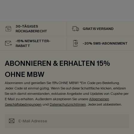
30-TÄGIGES
GRATIS VERSAND
RÜCKGABERECHT
-15% NEWSLETTER-
-20% SMS-ABONNEMENT
RABATT
ABONNIEREN & ERHALTEN 15%
OHNE MBW
Abonnieren und genießen Sie 15% OHNE MBW! *Ein Code pro Bestellung.
Jeder Code ist einmal gültig. Wenn Sie auf diese Schaltfläche klicken, erklären
Sie sich damit einverstanden, exklusive Angebote und Updates von Cupshe per
E-Mail zu erhalten. Außerdem akzeptieren Sie unsere
Allgemeinen
Geschäftsbedingungen
und
Datenschutzrichtlinien
. Jederzeit abbestellen.