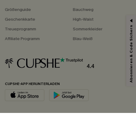
Größenguide
Bauchweg
Geschenkkarte
High-Waist
Abonnieren & Code Sichern
Treueprogramm
Sommerkleider
Affiliate Programm
Blau-Weiß
4.4
CUPSHE-APP HERUNTERLADEN
FOLGEN SIE UNS AUF