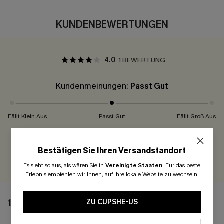
KUNDENBEWERTUNGEN
4.0
1 BEWERTUNG
Kundenmeinungen:
Passt Gut
Fällt Klein Aus
Passt Gut
Fällt Groß Aus
300 Punkte für Ihre Bewertung!
Bestätigen Sie Ihren Versandstandort
BEWERTEN
Es sieht so aus, als wären Sie in
Vereinigte Staaten
.
Für das beste
Erlebnis empfehlen wir Ihnen, auf Ihre lokale Website zu wechseln.
1 BEWERTUNG
ZU CUPSHE-US