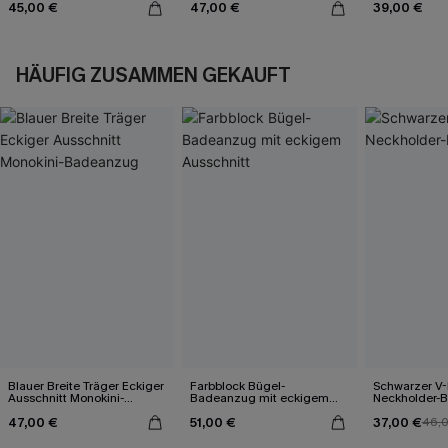
45,00 €
47,00 €
39,00 €
HÄUFIG ZUSAMMEN GEKAUFT
Blauer Breite Träger Eckiger
Farbblock Bügel-
Schwarzer V-
Ausschnitt Monokini-
Badeanzug mit eckigem
Neckholder-
Badeanzug
Ausschnitt
47,00 €
51,00 €
37,00 €
46,