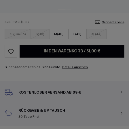
GRÖSSE(EU)
Größentabelle
XS(34/36)
S(38)
M(40)
L(42)
XL(44)
IN DEN WARENKORB
/
51,00 €
Sunchaser erhalten ca.
255
Punkte.
Details ansehen
KOSTENLOSER VERSAND AB 89 €
RÜCKGABE & UMTAUSCH
30 Tage Frist