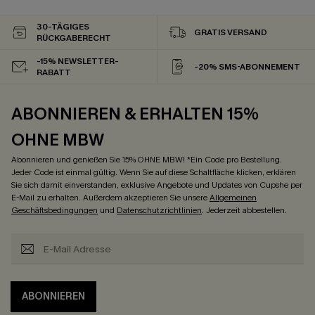
30-TÄGIGES
GRATIS VERSAND
RÜCKGABERECHT
-15% NEWSLETTER-
-20% SMS-ABONNEMENT
RABATT
ABONNIEREN & ERHALTEN 15%
OHNE MBW
Abonnieren und genießen Sie 15% OHNE MBW! *Ein Code pro Bestellung.
Jeder Code ist einmal gültig. Wenn Sie auf diese Schaltfläche klicken, erklären
Sie sich damit einverstanden, exklusive Angebote und Updates von Cupshe per
E-Mail zu erhalten. Außerdem akzeptieren Sie unsere
Allgemeinen
Geschäftsbedingungen
und
Datenschutzrichtlinien
. Jederzeit abbestellen.
ABONNIEREN