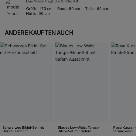
Das Model trägt die Größe:
XS
Größe:
173 cm
Brust:
80 cm
Taille:
60 cm
Hüfte:
90 cm
ANDERE KAUFTEN AUCH
Schwarzes Bikini-Set mit
Blaues Low-Waist Tanga-
Rosa Kurzarm 
Herzausschnitt
Bikini-Set mit tiefem
Strandkleid
Ausschnitt