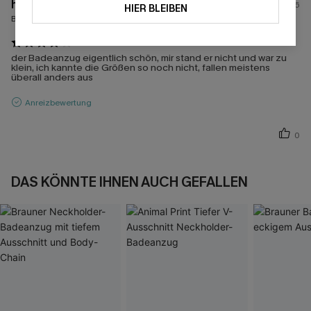
h****r
23/06/2026
HIER BLEIBEN
Bestellte Größen:
L
der Badeanzug eigentlich schön, mir stand er nicht und war zu
klein, ich kannte die Größen so noch nicht, fallen meistens
überall anders aus
Anreizbewertung
0
DAS KÖNNTE IHNEN AUCH GEFALLEN