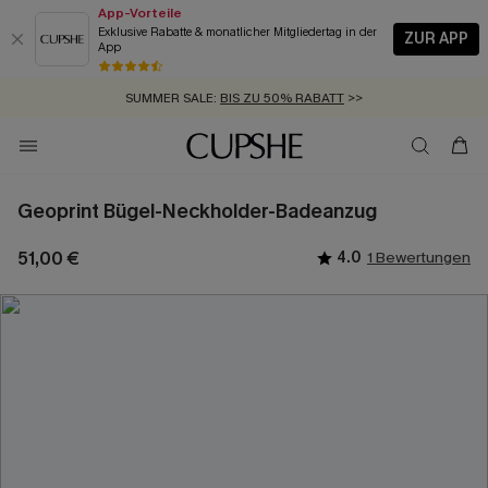
App-Vorteile
Exklusive Rabatte & monatlicher Mitgliedertag in der
ZUR APP
App
GRATIS MASSBAND MIT JEDEM SCHNELLVERSAND-ARTIKEL >>
SUMMER SALE:
BIS ZU 50% RABATT
>>
ZUM NEWSLETTER:
KOSTENLOSER VERSAND AB 89 €
BIS ZU -20% EXTRA ERHALTEN
>>
>>
Geoprint Bügel-Neckholder-Badeanzug
51,00 €
4.0
1 Bewertungen