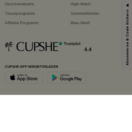
Geschenkkarte
High-Waist
Abonnieren & Code Sichern
Treueprogramm
Sommerkleider
Affiliate Programm
Blau-Weiß
4.4
CUPSHE-APP HERUNTERLADEN
FOLGEN SIE UNS AUF