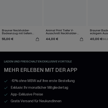
Brauner Neckholder-
Animal Print Tiefer V-
Brauner Bad
Badeanzug mit tiefem
Ausschnitt Neckholder-
eckigem Auss
Ausschnitt und Body-Chain
Badeanzug
55,00 €
44,00 €
40,00 €
50,
LADEN UND FREISCHALTEN EXKLUSIVE VORTEILE
MEHR ERLEBEN MIT DER APP
-10% ohne MBW auf Ihre erste Bestellung
Exklusiv: Ihr monatlicher Mitgliedertag
App-Exklusive Preise
Gratis Versand für NeukundInnen