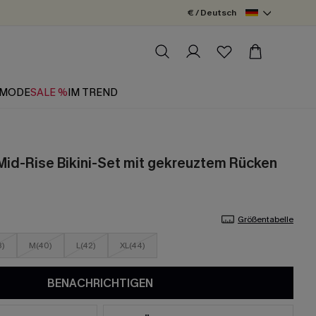
€ / Deutsch
MODE
SALE %
IM TREND
Mid-Rise Bikini-Set mit gekreuztem Rücken
Größentabelle
8)
M(40)
L(42)
XL(44)
BENACHRICHTIGEN