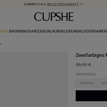
SUMMER SALE:
BIS ZU 50% RABATT
>>
ZUM NEWSLETTER:
KOSTENLOSER VERSAND AB 89 €
BIS ZU -20% EXTRA ERHALTEN
>>
>>
KTAGE
BIKINIS
BADEANZÜGE
URLAUBSKLEIDUNG
KLEIDER
DAMEN
n
Zweifarbiges 
35,99 €
GRÖSSE(EU)
XS(34/36)
S(3