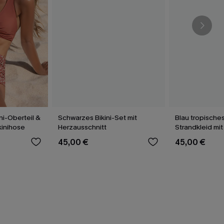
ni-Oberteil &
Schwarzes Bikini-Set mit
Blau tropisches
kinihose
Herzausschnitt
Strandkleid mit
45,00 €
45,00 €