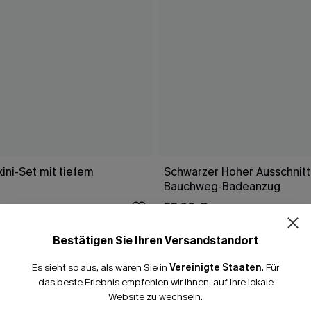
ini-Set mit tiefem
Schwarzer Hoher Ausschnitt
Bauchweg-Badeanzug
55,00 €
Bestätigen Sie Ihren Versandstandort
Es sieht so aus, als wären Sie in
Vereinigte Staaten
.
Für
FALLEN
das beste Erlebnis empfehlen wir Ihnen, auf Ihre lokale
Website zu wechseln.