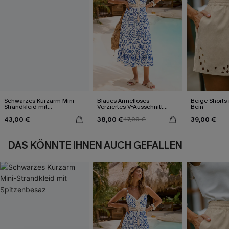
Schwarzes Kurzarm Mini-
Blaues Ärmelloses
Beige Shorts
Strandkleid mit
Verziertes V-Ausschnitt
Bein
Spitzenbesaz
Midi-Trägerkleid
43,00 €
38,00 €
39,00 €
47,00 €
DAS KÖNNTE IHNEN AUCH GEFALLEN