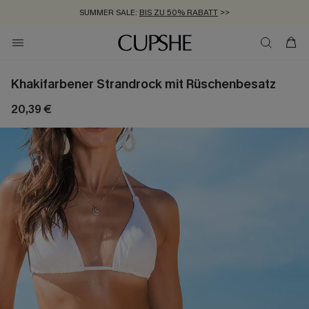
SUMMER SALE:
BIS ZU 50% RABATT
>>
ZUM NEWSLETTER:
KOSTENLOSER VERSAND AB 89 €
BIS ZU -20% EXTRA ERHALTEN
>>
>>
Khakifarbener Strandrock mit Rüschenbesatz
20,39 €