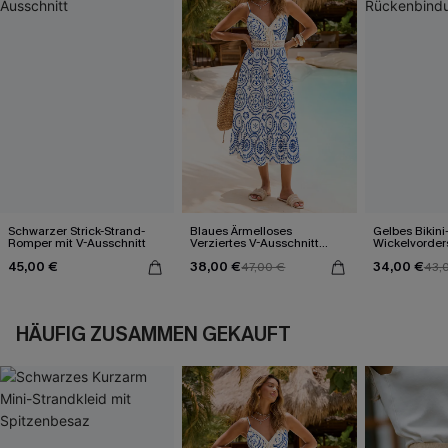
Schwarzer Strick-Strand-
Blaues Ärmelloses
Gelbes Bikini
Romper mit V-Ausschnitt
Verziertes V-Ausschnitt
Wickelvorder
Midi-Trägerkleid
Rückenbind
45,00 €
38,00 €
34,00 €
47,00 €
43,
HÄUFIG ZUSAMMEN GEKAUFT