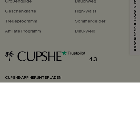
Abonnieren & Code Sichern
Größenguide
Bauchweg
Geschenkkarte
High-Waist
Treueprogramm
Sommerkleider
Affiliate Programm
Blau-Weiß
4.3
CUPSHE-APP HERUNTERLADEN
FOLGEN SIE UNS AUF