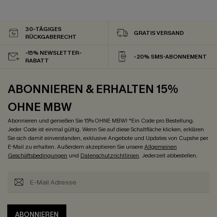
30-TÄGIGES
GRATIS VERSAND
RÜCKGABERECHT
-15% NEWSLETTER-
-20% SMS-ABONNEMENT
RABATT
ABONNIEREN & ERHALTEN 15%
OHNE MBW
Abonnieren und genießen Sie 15% OHNE MBW! *Ein Code pro Bestellung.
Jeder Code ist einmal gültig. Wenn Sie auf diese Schaltfläche klicken, erklären
Sie sich damit einverstanden, exklusive Angebote und Updates von Cupshe per
E-Mail zu erhalten. Außerdem akzeptieren Sie unsere
Allgemeinen
Geschäftsbedingungen
und
Datenschutzrichtlinien
. Jederzeit abbestellen.
ABONNIEREN