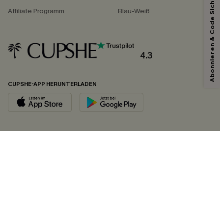
Abonnieren & Code Sichern
Affiliate Programm
Blau-Weiß
4.3
CUPSHE-APP HERUNTERLADEN
FOLGEN SIE UNS AUF
©2026 CUPSHE DEUTSCHLAND
Datenschutz
&
AGB
&
Zugänglichkeitserklärung