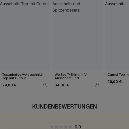
Texturiertes V-Ausschnitt-
Weißes T-Shirt mit V-
Camel Top mi
Top mit Cutout
Ausschnitt und
29,00 €
Spitzenbesatz
29,00 €
34,00 €
KUNDENBEWERTUNGEN
0.0