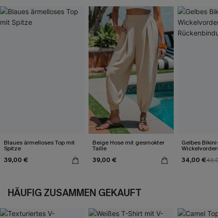
Blaues ärmelloses Top mit
Beige Hose mit gesmokter
Gelbes Bikini
Spitze
Taille
Wickelvorder
Rückenbind
39,00 €
39,00 €
34,00 €
43,
HÄUFIG ZUSAMMEN GEKAUFT