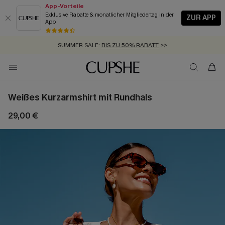
App-Vorteile
Exklusive Rabatte & monatlicher Mitgliedertag in der
ZUR APP
App
GRATIS MASSBAND MIT JEDEM SCHNELLVERSAND-ARTIKEL >>
SUMMER SALE:
BIS ZU 50% RABATT
>>
ZUM NEWSLETTER:
KOSTENLOSER VERSAND AB 89 €
BIS ZU -20% EXTRA ERHALTEN
>>
>>
Weißes Kurzarmshirt mit Rundhals
29,00 €