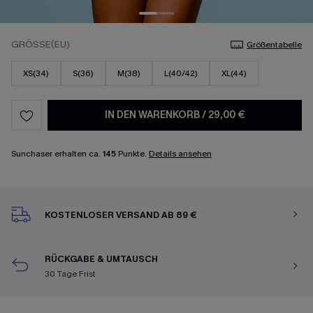
GRÖSSE(EU)
Größentabelle
XS(34)
S(36)
M(38)
L(40/42)
XL(44)
IN DEN WARENKORB
/
29,00 €
Sunchaser erhalten ca.
145
Punkte.
Details ansehen
KOSTENLOSER VERSAND AB 89 €
RÜCKGABE & UMTAUSCH
30 Tage Frist