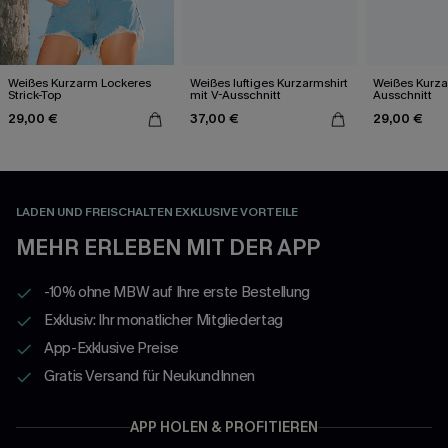
Weißes Kurzarm Lockeres
Weißes luftiges Kurzarmshirt
Weißes Kurzar
Strick-Top
mit V-Ausschnitt
Ausschnitt
29,00 €
37,00 €
29,00 €
LADEN UND FREISCHALTEN EXKLUSIVE VORTEILE
MEHR ERLEBEN MIT DER APP
-10% ohne MBW auf Ihre erste Bestellung
Exklusiv: Ihr monatlicher Mitgliedertag
App-Exklusive Preise
Gratis Versand für NeukundInnen
APP HOLEN & PROFITIEREN