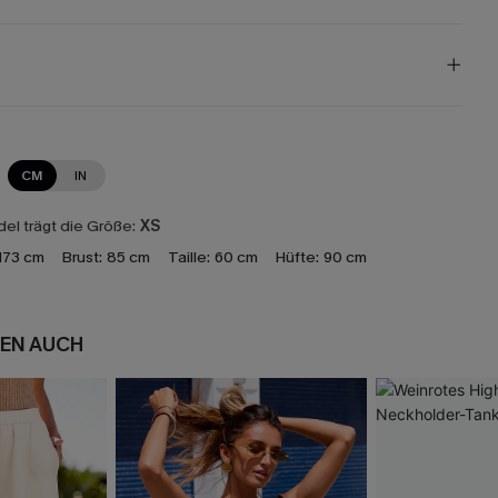
CM
IN
el trägt die Größe:
XS
173 cm
Brust:
85 cm
Taille:
60 cm
Hüfte:
90 cm
EN AUCH