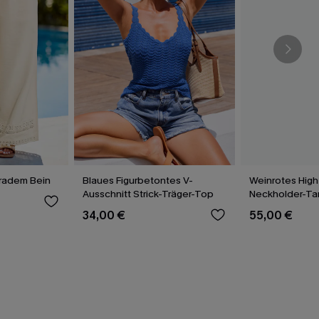
eradem Bein
Blaues Figurbetontes V-
Weinrotes High
Ausschnitt Strick-Träger-Top
Neckholder-Ta
34,00 €
55,00 €