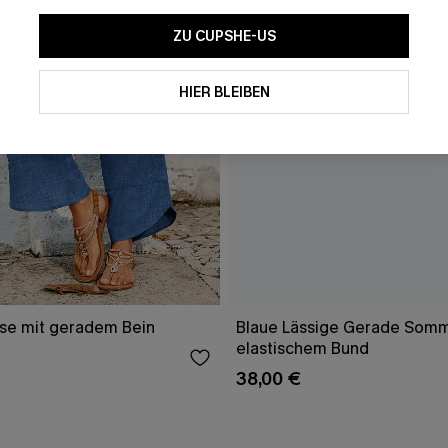
ZU CUPSHE-US
HIER BLEIBEN
ose mit geradem Bein
Blaue Lässige Gerade Som
elastischem Bund
38,00 €