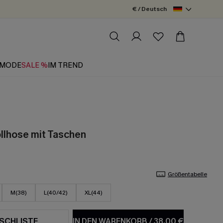
€ / Deutsch
MODE
SALE %
IM TREND
llhose mit Taschen
Größentabelle
M(38)
L(40/42)
XL(44)
SCHLISTE
IN DEN WARENKORB
/
38,00 €