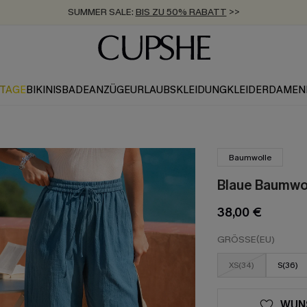
ZUM NEWSLETTER:
BIS ZU -20% EXTRA ERHALTEN
>>
KOSTENLOSER VERSAND AB 89 €
>>
KTAGE
BIKINIS
BADEANZÜGE
URLAUBSKLEIDUNG
KLEIDER
DAMEN
Baumwolle
Blaue Baumwo
38,00 €
GRÖSSE(EU)
XS(34)
S(36)
WUN