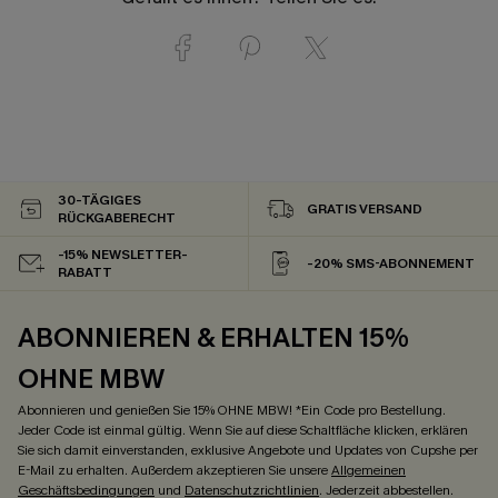
30-TÄGIGES
GRATIS VERSAND
RÜCKGABERECHT
-15% NEWSLETTER-
-20% SMS-ABONNEMENT
RABATT
ABONNIEREN & ERHALTEN 15%
OHNE MBW
Abonnieren und genießen Sie 15% OHNE MBW! *Ein Code pro Bestellung.
Jeder Code ist einmal gültig. Wenn Sie auf diese Schaltfläche klicken, erklären
Sie sich damit einverstanden, exklusive Angebote und Updates von Cupshe per
E-Mail zu erhalten. Außerdem akzeptieren Sie unsere
Allgemeinen
Geschäftsbedingungen
und
Datenschutzrichtlinien
. Jederzeit abbestellen.