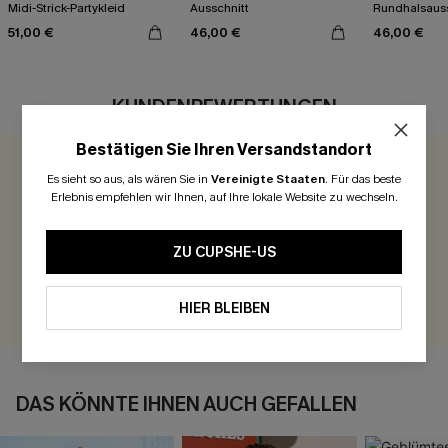
Midi-Strick-Partykleid
Ausschnitt
Rundhalsauss
Seitenschlitz
51,00 €
46,00 €
46,00 €
KUNDENBEWERTUNGEN
Bestätigen Sie Ihren Versandstandort
0.0
Es sieht so aus, als wären Sie in
Vereinigte Staaten
.
Für das beste
Erlebnis empfehlen wir Ihnen, auf Ihre lokale Website zu wechseln.
Seien Sie der Erste, der bewertet
ZU CUPSHE-US
300 Punkte für Ihre Bewertung!
BEWERTEN
HIER BLEIBEN
DAS KÖNNTE IHNEN AUCH GEFALLEN