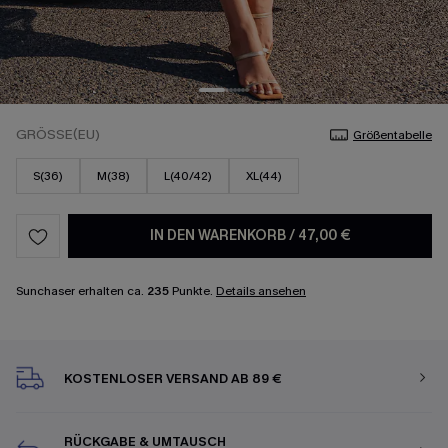
GRÖSSE(EU)
Größentabelle
S(36)
M(38)
L(40/42)
XL(44)
IN DEN WARENKORB
/
47,00 €
Sunchaser erhalten ca.
235
Punkte.
Details ansehen
KOSTENLOSER VERSAND AB 89 €
RÜCKGABE & UMTAUSCH