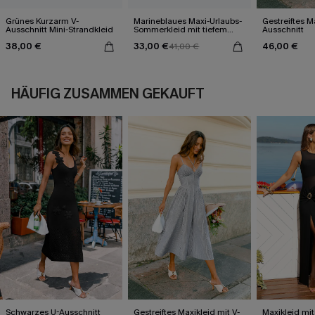
Grünes Kurzarm V-
Marineblaues Maxi-Urlaubs-
Gestreiftes M
Ausschnitt Mini-Strandkleid
Sommerkleid mit tiefem
Ausschnitt
Ausschnitt
38,00 €
33,00 €
46,00 €
41,00 €
HÄUFIG ZUSAMMEN GEKAUFT
Schwarzes U-Ausschnitt
Gestreiftes Maxikleid mit V-
Maxikleid mit