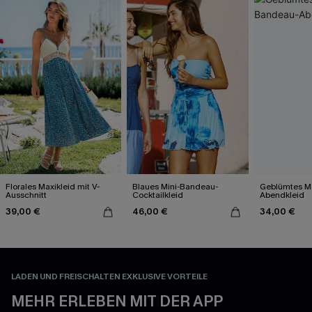
Florales Maxikleid mit V-
Blaues Mini-Bandeau-
Geblümtes M
Ausschnitt
Cocktailkleid
Abendkleid
39,00 €
46,00 €
34,00 €
LADEN UND FREISCHALTEN EXKLUSIVE VORTEILE
MEHR ERLEBEN MIT DER APP