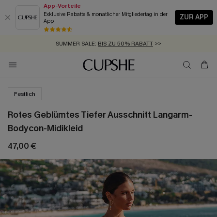
App-Vorteile
Exklusive Rabatte & monatlicher Mitgliedertag in der
ZUR APP
App
GRATIS MASSBAND MIT JEDEM SCHNELLVERSAND-ARTIKEL >>
SUMMER SALE:
BIS ZU 50% RABATT
>>
ZUM NEWSLETTER:
KOSTENLOSER VERSAND AB 89 €
BIS ZU -20% EXTRA ERHALTEN
>>
>>
Festlich
Rotes Geblümtes Tiefer Ausschnitt Langarm-
Bodycon-Midikleid
47,00 €