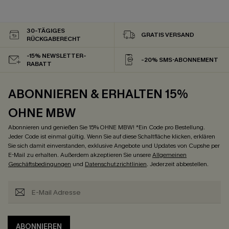
30-TÄGIGES
GRATIS VERSAND
RÜCKGABERECHT
-15% NEWSLETTER-
-20% SMS-ABONNEMENT
RABATT
ABONNIEREN & ERHALTEN 15%
OHNE MBW
Abonnieren und genießen Sie 15% OHNE MBW! *Ein Code pro Bestellung.
Jeder Code ist einmal gültig. Wenn Sie auf diese Schaltfläche klicken, erklären
Sie sich damit einverstanden, exklusive Angebote und Updates von Cupshe per
E-Mail zu erhalten. Außerdem akzeptieren Sie unsere
Allgemeinen
Geschäftsbedingungen
und
Datenschutzrichtlinien
. Jederzeit abbestellen.
ABONNIEREN