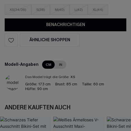
XS(34/36)
S(38)
M(40)
L(42)
XL(44)
BENACHRICHTIGEN
ÄHNLICHE SHOPPEN
Modell-Angaben
CM
IN
Das Model trägt die Größe:
XS
Größe:
173 cm
Brust:
85 cm
Taille:
60 cm
Hüfte:
90 cm
ANDERE KAUFTEN AUCH