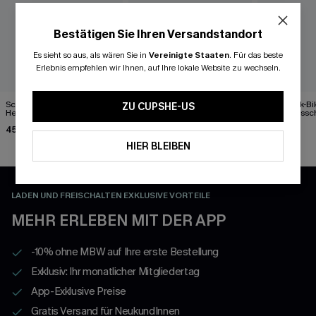
Bestätigen Sie Ihren Versandstandort
Es sieht so aus, als wären Sie in
Vereinigte Staaten
.
Für das beste
Erlebnis empfehlen wir Ihnen, auf Ihre lokale Website zu wechseln.
Schwarzes Bikini-Set mit
Weinrotes High-Waist
Patchwork-Bik
ZU CUPSHE-US
Herzausschnitt
Neckholder-Tankini-Set
tiefem Aussch
45,00 €
55,00 €
48,00 €
HIER BLEIBEN
LADEN UND FREISCHALTEN EXKLUSIVE VORTEILE
MEHR ERLEBEN MIT DER APP
-10% ohne MBW auf Ihre erste Bestellung
Exklusiv: Ihr monatlicher Mitgliedertag
App-Exklusive Preise
Gratis Versand für NeukundInnen