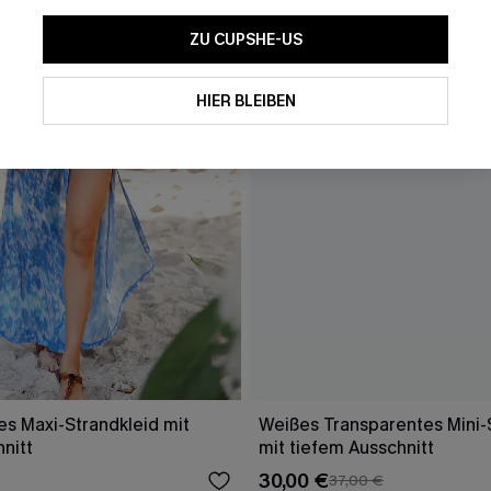
ZU CUPSHE-US
HIER BLEIBEN
es Maxi-Strandkleid mit
Weißes Transparentes Mini-
nitt
mit tiefem Ausschnitt
30,00 €
37,00 €