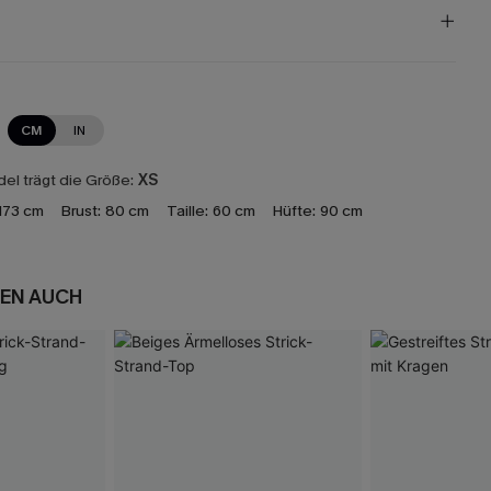
CM
IN
el trägt die Größe:
XS
173 cm
Brust:
80 cm
Taille:
60 cm
Hüfte:
90 cm
EN AUCH