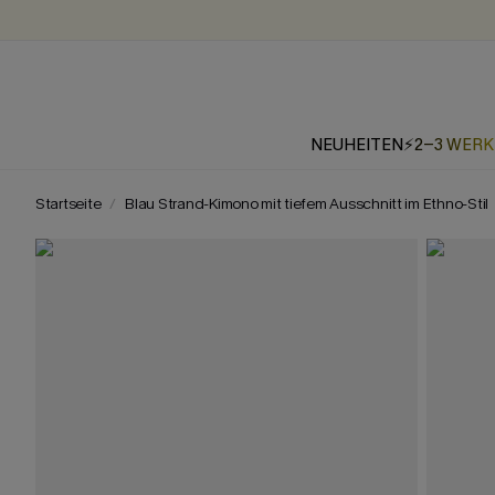
NEUHEITEN
⚡2-3 WER
Startseite
Blau Strand-Kimono mit tiefem Ausschnitt im Ethno-Stil