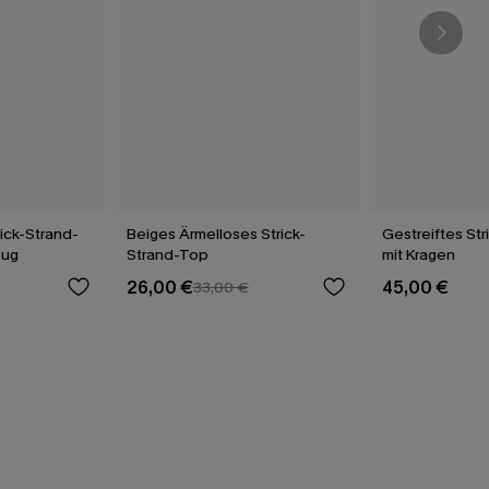
rick-Strand-
Beiges Ärmelloses Strick-
Gestreiftes St
zug
Strand-Top
mit Kragen
26,00 €
45,00 €
33,00 €