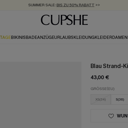
SUMMER SALE:
BIS ZU 50% RABATT
>>
ZUM NEWSLETTER:
KOSTENLOSER VERSAND AB 89 €
BIS ZU -20% EXTRA ERHALTEN
>>
>>
KTAGE
BIKINIS
BADEANZÜGE
URLAUBSKLEIDUNG
KLEIDER
DAMEN
Blau Strand-K
43,00 €
GRÖSSE(EU)
XS(34)
S(36)
WUN