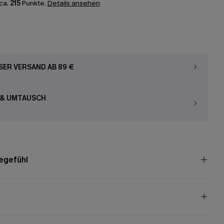
ca.
215
Punkte.
Details ansehen
ER VERSAND AB 89 €
 & UMTAUSCH
egefühl