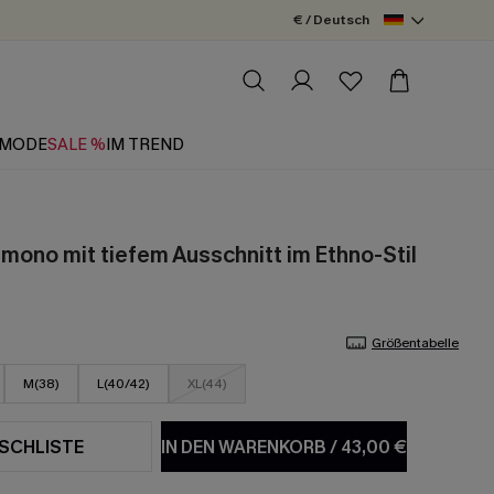
€ / Deutsch
MODE
SALE %
IM TREND
imono mit tiefem Ausschnitt im Ethno-Stil
Größentabelle
M(38)
L(40/42)
XL(44)
SCHLISTE
IN DEN WARENKORB
/
43,00 €