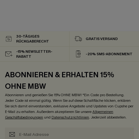
30-TÄGIGES
GRATIS VERSAND
RÜCKGABERECHT
-15% NEWSLETTER-
-20% SMS-ABONNEMENT
RABATT
ABONNIEREN & ERHALTEN 15%
OHNE MBW
Abonnieren und genießen Sie 15% OHNE MBW! *Ein Code pro Bestellung.
Jeder Code ist einmal gültig. Wenn Sie auf diese Schaltfläche klicken, erklären
Sie sich damit einverstanden, exklusive Angebote und Updates von Cupshe per
E-Mail zu erhalten. Außerdem akzeptieren Sie unsere
Allgemeinen
Geschäftsbedingungen
und
Datenschutzrichtlinien
. Jederzeit abbestellen.