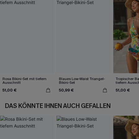
Rosa Bikini-Set mit tiefem
Blaues Low-Waist Triangel-
Tropischer B
Ausschnitt
Bikini-Set
tiefem Aussc
Kreuzträgern
51,00 €
50,99 €
51,00 €
DAS KÖNNTE IHNEN AUCH GEFALLEN