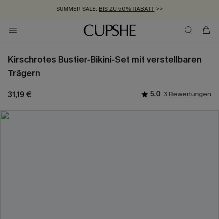
SUMMER SALE:
BIS ZU 50% RABATT
>>
ZUM NEWSLETTER:
KOSTENLOSER VERSAND AB 89 €
BIS ZU -20% EXTRA ERHALTEN
>>
>>
Kirschrotes Bustier-Bikini-Set mit verstellbaren
Trägern
31,19 €
5.0
3 Bewertungen