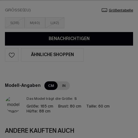
GRÖSSE(EU)
Größentabelle
S(38)
M(40)
L(42)
BENACHRICHTIGEN
ÄHNLICHE SHOPPEN
Modell-Angaben
CM
IN
Das Model trägt die Größe:
S
Größe:
165 cm
Brust:
80 cm
Taille:
60 cm
Hüfte:
88 cm
ANDERE KAUFTEN AUCH