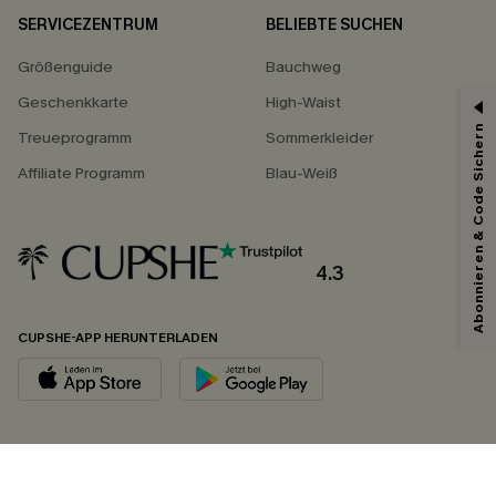
SERVICEZENTRUM
BELIEBTE SUCHEN
Größenguide
Bauchweg
Geschenkkarte
High-Waist
Abonnieren & Code Sichern
Treueprogramm
Sommerkleider
Affiliate Programm
Blau-Weiß
4.3
CUPSHE-APP HERUNTERLADEN
FOLGEN SIE UNS AUF