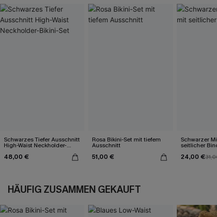
Schwarzes Tiefer Ausschnitt
Rosa Bikini-Set mit tiefem
Schwarzer Mi
High-Waist Neckholder-
Ausschnitt
seitlicher Bi
Bikini-Set
48,00 €
51,00 €
24,00 €
31,0
HÄUFIG ZUSAMMEN GEKAUFT