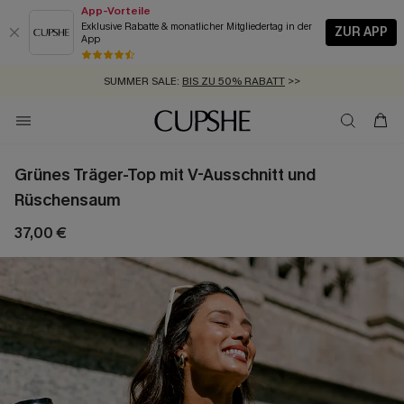
App-Vorteile
Exklusive Rabatte & monatlicher Mitgliedertag in der
ZUR APP
App
GRATIS MASSBAND MIT JEDEM SCHNELLVERSAND-ARTIKEL >>
SUMMER SALE:
BIS ZU 50% RABATT
>>
ZUM NEWSLETTER:
KOSTENLOSER VERSAND AB 89 €
BIS ZU -20% EXTRA ERHALTEN
>>
>>
Grünes Träger-Top mit V-Ausschnitt und
Rüschensaum
37,00 €