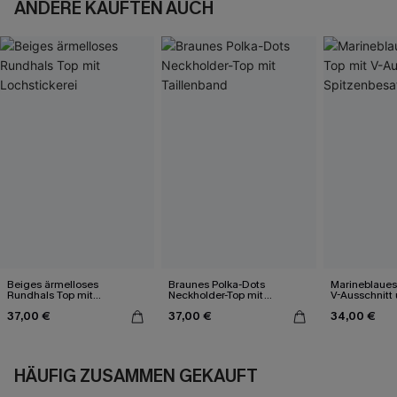
ANDERE KAUFTEN AUCH
Beiges ärmelloses
Braunes Polka-Dots
Marineblaues
Rundhals Top mit
Neckholder-Top mit
V-Ausschnitt
Lochstickerei
Taillenband
Spitzenbesat
37,00 €
37,00 €
34,00 €
HÄUFIG ZUSAMMEN GEKAUFT