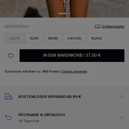
GRÖSSE(EU)
Größentabelle
XS(34)
S(36)
M(38)
L(40/42)
XL(44)
IN DEN WARENKORB
/
37,00 €
Sunchaser erhalten ca.
185
Punkte.
Details ansehen
KOSTENLOSER VERSAND AB 89 €
RÜCKGABE & UMTAUSCH
30 Tage Frist