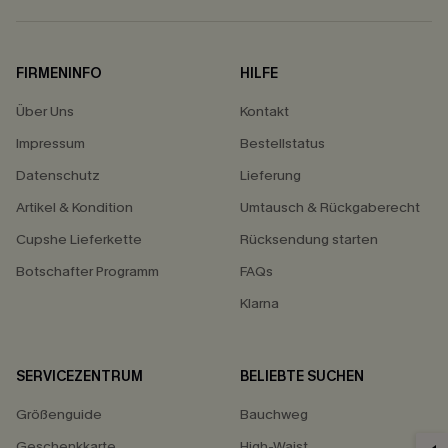
FIRMENINFO
HILFE
Über Uns
Kontakt
Impressum
Bestellstatus
Datenschutz
Lieferung
Artikel & Kondition
Umtausch & Rückgaberecht
Cupshe Lieferkette
Rücksendung starten
Botschafter Programm
FAQs
Klarna
SERVICEZENTRUM
BELIEBTE SUCHEN
Größenguide
Bauchweg
Geschenkkarte
High-Waist