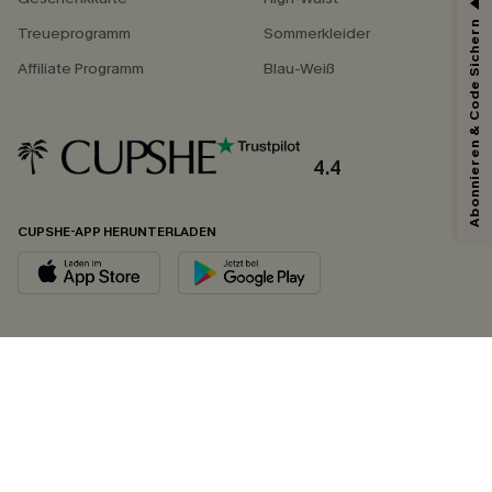
Abonnieren & Code Sichern
Treueprogramm
Sommerkleider
Affiliate Programm
Blau-Weiß
4.4
CUPSHE-APP HERUNTERLADEN
FOLGEN SIE UNS AUF