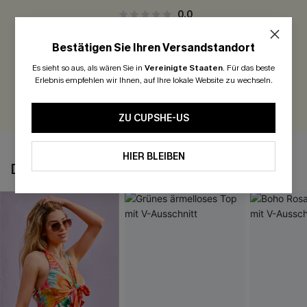
0.0
Bestätigen Sie Ihren Versandstandort
Seien Sie der Erste, der bewertet
Es sieht so aus, als wären Sie in
Vereinigte Staaten
.
Für das beste
300 Punkte für Ihre Bewertung!
Erlebnis empfehlen wir Ihnen, auf Ihre lokale Website zu wechseln.
BEWERTEN
ZU CUPSHE-US
HIER BLEIBEN
DAS KÖNNTE IHNEN AUCH GEFALLEN