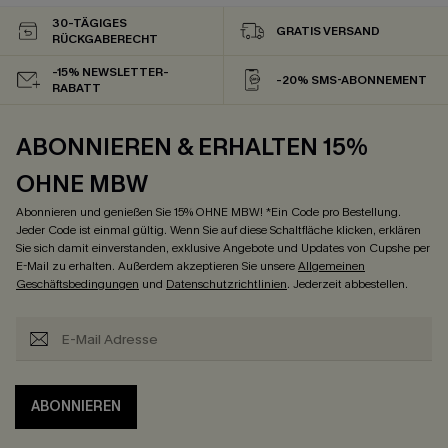
30-TÄGIGES
GRATIS VERSAND
RÜCKGABERECHT
-15% NEWSLETTER-
-20% SMS-ABONNEMENT
RABATT
ABONNIEREN & ERHALTEN 15%
OHNE MBW
Abonnieren und genießen Sie 15% OHNE MBW! *Ein Code pro Bestellung.
Jeder Code ist einmal gültig. Wenn Sie auf diese Schaltfläche klicken, erklären
Sie sich damit einverstanden, exklusive Angebote und Updates von Cupshe per
E-Mail zu erhalten. Außerdem akzeptieren Sie unsere
Allgemeinen
Geschäftsbedingungen
und
Datenschutzrichtlinien
. Jederzeit abbestellen.
ABONNIEREN