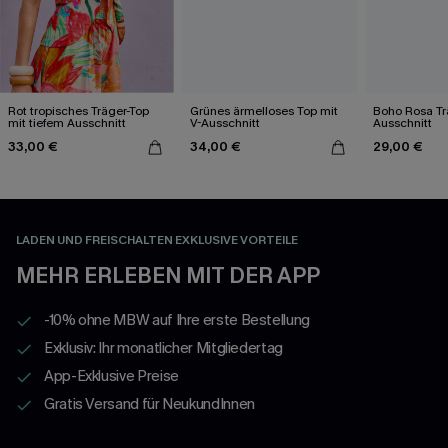
Rot tropisches Träger-Top
Grünes ärmelloses Top mit
Boho Rosa Tr
mit tiefem Ausschnitt
V-Ausschnitt
Ausschnitt
33,00 €
34,00 €
29,00 €
LADEN UND FREISCHALTEN EXKLUSIVE VORTEILE
MEHR ERLEBEN MIT DER APP
-10% ohne MBW auf Ihre erste Bestellung
Exklusiv: Ihr monatlicher Mitgliedertag
App-Exklusive Preise
Gratis Versand für NeukundInnen