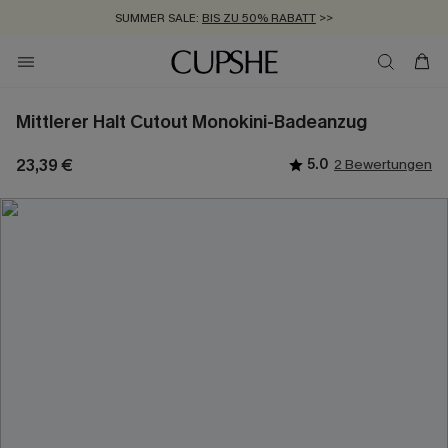
SUMMER SALE:
BIS ZU 50% RABATT
>>
ZUM NEWSLETTER:
KOSTENLOSER VERSAND AB 89 €
BIS ZU -20% EXTRA ERHALTEN
>>
>>
Mittlerer Halt Cutout Monokini-Badeanzug
23,39 €
5.0
2 Bewertungen