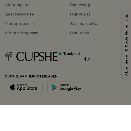
Größenguide
Bauchweg
Geschenkkarte
High-Waist
Abonnieren & Code Sichern
Treueprogramm
Sommerkleider
Affiliate Programm
Blau-Weiß
4.4
CUPSHE-APP HERUNTERLADEN
FOLGEN SIE UNS AUF