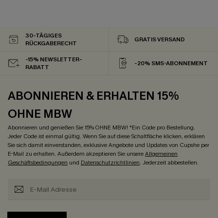
30-TÄGIGES
GRATIS VERSAND
RÜCKGABERECHT
-15% NEWSLETTER-
-20% SMS-ABONNEMENT
RABATT
ABONNIEREN & ERHALTEN 15%
OHNE MBW
Abonnieren und genießen Sie 15% OHNE MBW! *Ein Code pro Bestellung.
Jeder Code ist einmal gültig. Wenn Sie auf diese Schaltfläche klicken, erklären
Sie sich damit einverstanden, exklusive Angebote und Updates von Cupshe per
E-Mail zu erhalten. Außerdem akzeptieren Sie unsere
Allgemeinen
Geschäftsbedingungen
und
Datenschutzrichtlinien
. Jederzeit abbestellen.