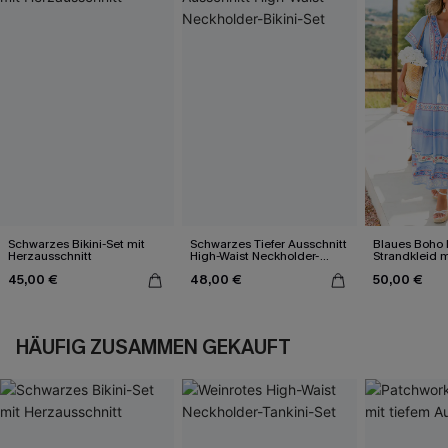
Schwarzes Bikini-Set mit
Schwarzes Tiefer Ausschnitt
Blaues Boho 
Herzausschnitt
High-Waist Neckholder-
Strandkleid 
Bikini-Set
45,00 €
48,00 €
50,00 €
HÄUFIG ZUSAMMEN GEKAUFT