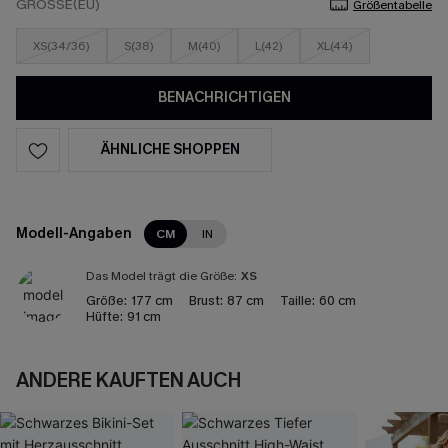
GRÖSSE(EU)
Größentabelle
XS(34/36)
S(38)
M(40)
L(42)
XL(44)
BENACHRICHTIGEN
ÄHNLICHE SHOPPEN
Modell-Angaben
CM
IN
Das Model trägt die Größe:
XS
Größe:
177 cm
Brust:
87 cm
Taille:
60 cm
Hüfte:
91 cm
ANDERE KAUFTEN AUCH