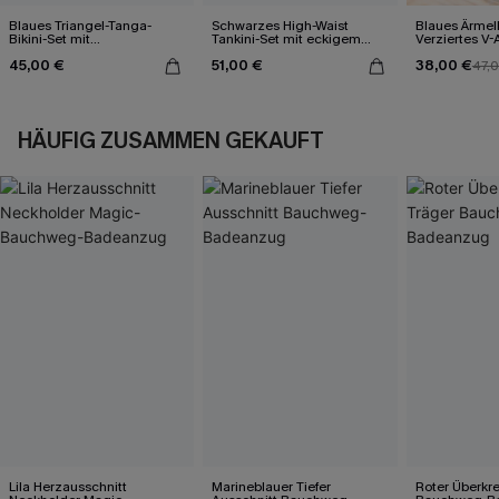
Blaues Triangel-Tanga-
Schwarzes High-Waist
Blaues Ärmel
Bikini-Set mit
Tankini-Set mit eckigem
Verziertes V-
Kontrastdetails
Ausschnitt
Midi-Trägerkl
45,00 €
51,00 €
38,00 €
47,
HÄUFIG ZUSAMMEN GEKAUFT
Lila Herzausschnitt
Marineblauer Tiefer
Roter Überkr