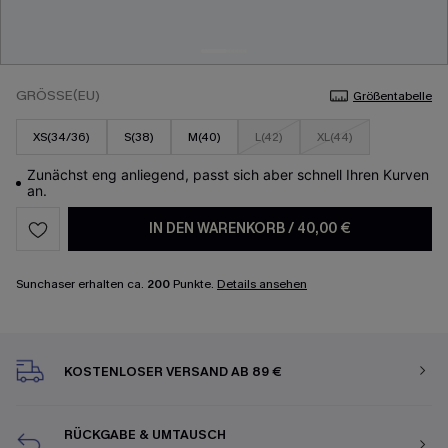
GRÖSSE(EU)
Größentabelle
XS(34/36)
S(38)
M(40)
L(42)
XL(44)
Zunächst eng anliegend, passt sich aber schnell Ihren Kurven
an.
IN DEN WARENKORB
/
40,00 €
Sunchaser erhalten ca.
200
Punkte.
Details ansehen
KOSTENLOSER VERSAND AB 89 €
RÜCKGABE & UMTAUSCH