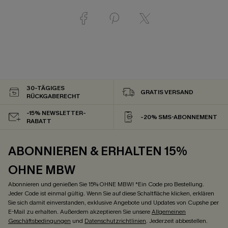
30-TÄGIGES
GRATIS VERSAND
RÜCKGABERECHT
-15% NEWSLETTER-
-20% SMS-ABONNEMENT
RABATT
ABONNIEREN & ERHALTEN 15%
OHNE MBW
Abonnieren und genießen Sie 15% OHNE MBW! *Ein Code pro Bestellung.
Jeder Code ist einmal gültig. Wenn Sie auf diese Schaltfläche klicken, erklären
Sie sich damit einverstanden, exklusive Angebote und Updates von Cupshe per
E-Mail zu erhalten. Außerdem akzeptieren Sie unsere
Allgemeinen
Geschäftsbedingungen
und
Datenschutzrichtlinien
. Jederzeit abbestellen.