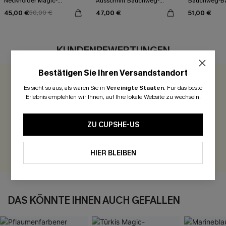
Neckholder Magic-
Ausschnitt Bauchweg-
Bauchweg-B
Bauchweg-Badeanzug
Badeanzug
45,00 €
47,00 €
51,00 €
50,00 €
KUNDENBEWERTUNGEN
Bestätigen Sie Ihren Versandstandort
0.0
Es sieht so aus, als wären Sie in
Vereinigte Staaten
.
Für das beste
Erlebnis empfehlen wir Ihnen, auf Ihre lokale Website zu wechseln.
Seien Sie der Erste, der bewertet
ZU CUPSHE-US
300 Punkte für Ihre Bewertung!
BEWERTEN
HIER BLEIBEN
DAS KÖNNTE IHNEN AUCH GEFALLEN