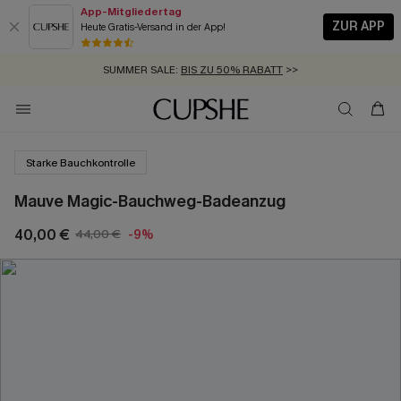
App-Mitgliedertag
ZUR APP
Heute Gratis-Versand in der App!
GRATIS MASSBAND MIT JEDEM SCHNELLVERSAND-ARTIKEL >>
SUMMER SALE:
BIS ZU 50% RABATT
>>
ZUM NEWSLETTER:
KOSTENLOSER VERSAND AB 89 €
BIS ZU -20% EXTRA ERHALTEN
>>
>>
Starke Bauchkontrolle
Mauve Magic-Bauchweg-Badeanzug
40,00 €
44,00 €
-9%