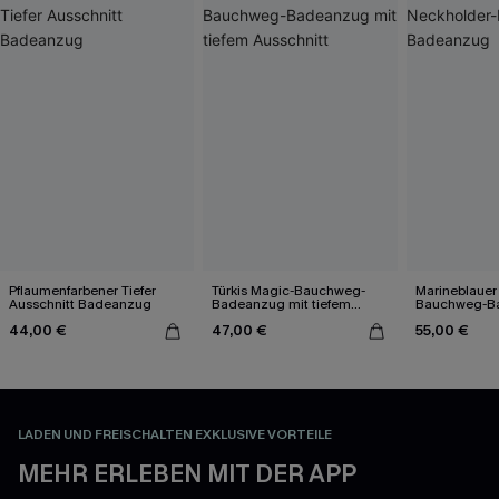
Pflaumenfarbener Tiefer
Türkis Magic-Bauchweg-
Marineblauer
Ausschnitt Badeanzug
Badeanzug mit tiefem
Bauchweg-B
Ausschnitt
44,00 €
47,00 €
55,00 €
LADEN UND FREISCHALTEN EXKLUSIVE VORTEILE
MEHR ERLEBEN MIT DER APP