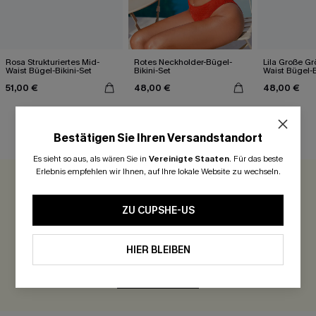
Rosa Strukturiertes Mid-
Rotes Neckholder-Bügel-
Lila Große G
Waist Bügel-Bikini-Set
Bikini-Set
Waist Bügel-B
51,00 €
48,00 €
48,00 €
Bestätigen Sie Ihren Versandstandort
KUNDENBEWERTUNGEN
Es sieht so aus, als wären Sie in
Vereinigte Staaten
.
Für das beste
Erlebnis empfehlen wir Ihnen, auf Ihre lokale Website zu wechseln.
0.0
ZU CUPSHE-US
Seien Sie der Erste, der bewertet
300 Punkte für Ihre Bewertung!
HIER BLEIBEN
BEWERTEN