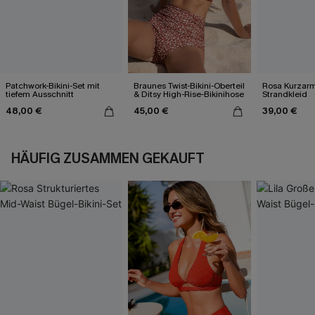
Patchwork-Bikini-Set mit
Braunes Twist-Bikini-Oberteil
Rosa Kurzarm 
tiefem Ausschnitt
& Ditsy High-Rise-Bikinihose
Strandkleid
48,00 €
45,00 €
39,00 €
HÄUFIG ZUSAMMEN GEKAUFT