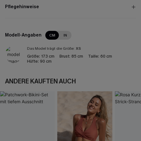
Pflegehinweise
Modell-Angaben
CM
IN
Das Model trägt die Größe:
XS
Größe:
173 cm
Brust:
85 cm
Taille:
60 cm
Hüfte:
90 cm
ANDERE KAUFTEN AUCH