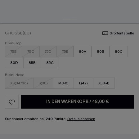
GRÖSSE(EU)
Größentabelle
Bikini-Top
75B
75C
75D
75E
80A
80B
80C
80D
85B
85C
Bikini-Hose
XS(34/36)
S(38)
M(40)
L(42)
XL(44)
IN DEN WARENKORB
/
48,00 €
Sunchaser erhalten ca.
240
Punkte.
Details ansehen