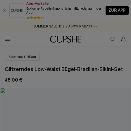
App-Vorteile
Exklusive Rabatte & monatlicher Mitgliedertag in der
ZUR APP
App
GRATIS MASSBAND MIT JEDEM SCHNELLVERSAND-ARTIKEL >>
SUMMER SALE:
BIS ZU 50% RABATT
>>
ZUM NEWSLETTER:
KOSTENLOSER VERSAND AB 89 €
BIS ZU -20% EXTRA ERHALTEN
>>
>>
Separate Größen
Glitzerndes Low-Waist Bügel-Brazilian-Bikini-Set
48,00 €