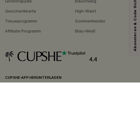
Abonnieren & Code Sichern
Größenguide
Bauchweg
Geschenkkarte
High-Waist
Treueprogramm
Sommerkleider
Affiliate Programm
Blau-Weiß
4.4
CUPSHE-APP HERUNTERLADEN
FOLGEN SIE UNS AUF