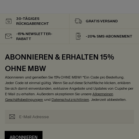
30-TÄGIGES
GRATIS VERSAND
RÜCKGABERECHT
-15% NEWSLETTER-
-20% SMS-ABONNEMENT
RABATT
ABONNIEREN & ERHALTEN 15%
OHNE MBW
Abonnieren und genießen Sie 15% OHNE MBW! *Ein Code pro Bestellung.
Jeder Code ist einmal gültig. Wenn Sie auf diese Schaltfläche klicken, erklären
Sie sich damit einverstanden, exklusive Angebote und Updates von Cupshe per
E-Mail zu erhalten. Außerdem akzeptieren Sie unsere
Allgemeinen
Geschäftsbedingungen
und
Datenschutzrichtlinien
. Jederzeit abbestellen.
ABONNIEREN