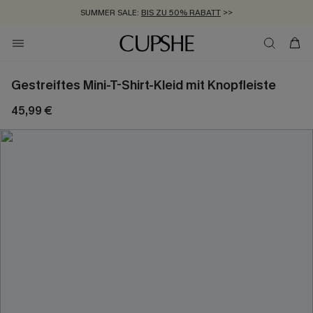
SUMMER SALE:
BIS ZU 50% RABATT
>>
ZUM NEWSLETTER:
KOSTENLOSER VERSAND AB 89 €
BIS ZU -20% EXTRA ERHALTEN
>>
>>
Gestreiftes Mini-T-Shirt-Kleid mit Knopfleiste
45,99 €