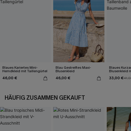
Blaues Kariertes Mini-
Blau Gestreiftes Maxi-
Blaues Kurza
Hemdkleid mit Taillengürtel
Blusenkleid
Blusenkleid m
aus Baumwol
46,00 €
46,00 €
33,00 €
41,0
HÄUFIG ZUSAMMEN GEKAUFT