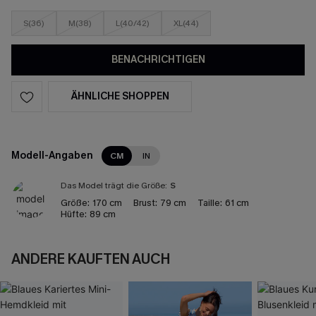
S(36)
M(38)
L(40/42)
XL(44)
BENACHRICHTIGEN
ÄHNLICHE SHOPPEN
Modell-Angaben
CM
IN
Das Model trägt die Größe:
S
Größe:
170 cm
Brust:
79 cm
Taille:
61 cm
Hüfte:
89 cm
ANDERE KAUFTEN AUCH