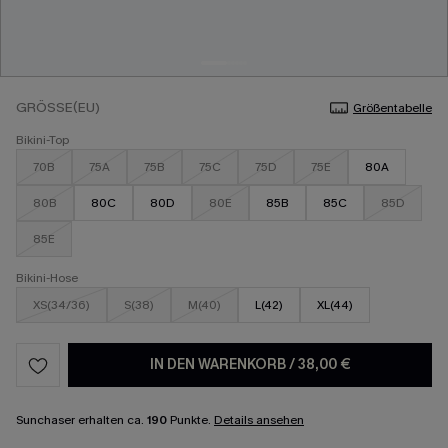
GRÖSSE(EU)
Größentabelle
Bikini-Top
70B
75A
75B
75C
75D
75E
80A
80B
80C
80D
80E
85B
85C
85D
85E
Bikini-Hose
XS(34/36)
S(38)
M(40)
L(42)
XL(44)
IN DEN WARENKORB
/
38,00 €
Sunchaser erhalten ca.
190
Punkte.
Details ansehen