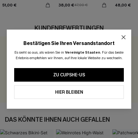
51,00 €
38,00 €
48,00 €
47,00 €
KUNDENBEWERTUNGEN
Bestätigen Sie Ihren Versandstandort
0.0
Es sieht so aus, als wären Sie in
Vereinigte Staaten
.
Für das beste
Erlebnis empfehlen wir Ihnen, auf Ihre lokale Website zu wechseln.
Seien Sie der Erste, der bewertet
ZU CUPSHE-US
300 Punkte für Ihre Bewertung!
BEWERTEN
HIER BLEIBEN
DAS KÖNNTE IHNEN AUCH GEFALLEN