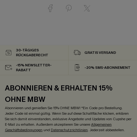
30-TÄGIGES
GRATIS VERSAND
RÜCKGABERECHT
-15% NEWSLETTER-
-20% SMS-ABONNEMENT
RABATT
ABONNIEREN & ERHALTEN 15%
OHNE MBW
Abonnieren und genießen Sie 15% OHNE MBW! *Ein Code pro Bestellung.
Jeder Code ist einmal gültig. Wenn Sie auf diese Schaltfläche klicken, erklären
Sie sich damit einverstanden, exklusive Angebote und Updates von Cupshe per
E-Mail zu erhalten. Außerdem akzeptieren Sie unsere
Allgemeinen
Geschäftsbedingungen
und
Datenschutzrichtlinien
. Jederzeit abbestellen.