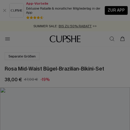
App-Vorteile
Exklusive Rabatte & monatlicher Mitgliedertag in der
ZUR APP
App
GRATIS MASSBAND MIT JEDEM SCHNELLVERSAND-ARTIKEL >>
SUMMER SALE:
BIS ZU 50% RABATT
>>
ZUM NEWSLETTER:
KOSTENLOSER VERSAND AB 89 €
BIS ZU -20% EXTRA ERHALTEN
>>
>>
Separate Größen
Rosa Mid-Waist Bügel-Brazilian-Bikini-Set
38,00 €
47,00 €
-19%