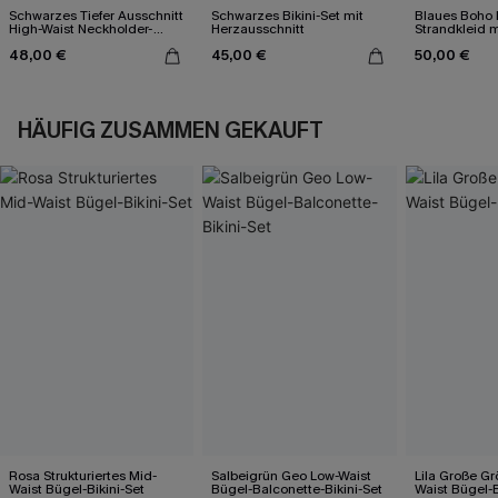
Schwarzes Tiefer Ausschnitt
Schwarzes Bikini-Set mit
Blaues Boho 
High-Waist Neckholder-
Herzausschnitt
Strandkleid 
Bikini-Set
48,00 €
45,00 €
50,00 €
HÄUFIG ZUSAMMEN GEKAUFT
Rosa Strukturiertes Mid-
Salbeigrün Geo Low-Waist
Lila Große G
Waist Bügel-Bikini-Set
Bügel-Balconette-Bikini-Set
Waist Bügel-B