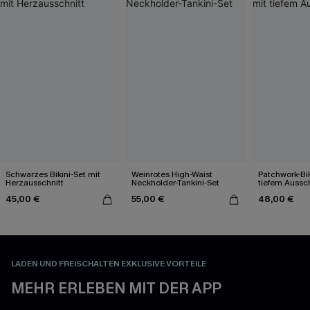
Schwarzes Bikini-Set mit
Weinrotes High-Waist
Patchwork-Bik
Herzausschnitt
Neckholder-Tankini-Set
tiefem Aussch
45,00 €
55,00 €
48,00 €
LADEN UND FREISCHALTEN EXKLUSIVE VORTEILE
MEHR ERLEBEN MIT DER APP