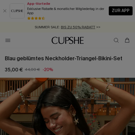
App-Vorteile
Exklusive Rabatte & monatlicher Mitgliedertag in der
ZUR APP
App
GRATIS MASSBAND MIT JEDEM SCHNELLVERSAND-ARTIKEL >>
SUMMER SALE:
BIS ZU 50% RABATT
>>
ZUM NEWSLETTER:
KOSTENLOSER VERSAND AB 89 €
BIS ZU -20% EXTRA ERHALTEN
>>
>>
Blau geblümtes Neckholder-Triangel-Bikini-Set
35,00 €
44,00 €
-20%