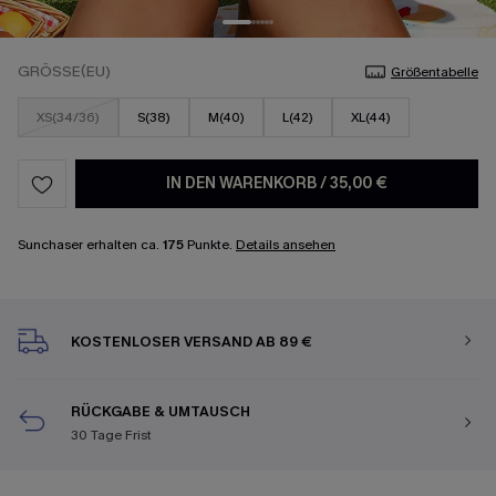
GRÖSSE(EU)
Größentabelle
XS(34/36)
S(38)
M(40)
L(42)
XL(44)
IN DEN WARENKORB
/
35,00 €
Sunchaser erhalten ca.
175
Punkte.
Details ansehen
KOSTENLOSER VERSAND AB 89 €
RÜCKGABE & UMTAUSCH
30 Tage Frist