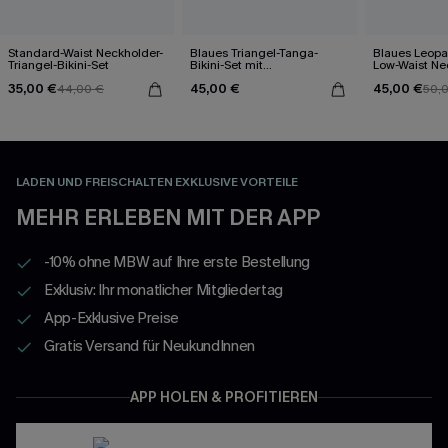
Standard-Waist Neckholder-
Blaues Triangel-Tanga-
Blaues Leop
Triangel-Bikini-Set
Bikini-Set mit
Low-Waist Ne
Kontrastdetails
Triangel-Bikin
35,00 €
45,00 €
45,00 €
44,00 €
50,
LADEN UND FREISCHALTEN EXKLUSIVE VORTEILE
MEHR ERLEBEN MIT DER APP
-10% ohne MBW auf Ihre erste Bestellung
Exklusiv: Ihr monatlicher Mitgliedertag
App-Exklusive Preise
Gratis Versand für NeukundInnen
APP HOLEN & PROFITIEREN