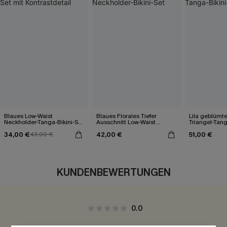
Blaues Low-Waist
Blaues Florales Tiefer
Lila geblümt
Neckholder-Tanga-Bikini-Set
Ausschnitt Low-Waist
Triangel-Tang
mit Kontrastdetail
Neckholder-Bikini-Set
34,00 €
42,00 €
51,00 €
43,00 €
KUNDENBEWERTUNGEN
0.0