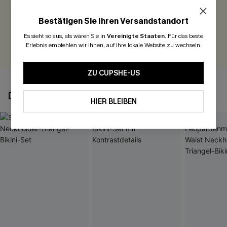
Seien Sie der Erste, der bewertet
Bestätigen Sie Ihren Versandstandort
300 Punkte für Ihre Bewertung!
Es sieht so aus, als wären Sie in
Vereinigte Staaten
.
Für das beste
BEWERTEN
Erlebnis empfehlen wir Ihnen, auf Ihre lokale Website zu wechseln.
ZU CUPSHE-US
DAS KÖNNTE IHNEN AUCH GEFALLEN
HIER BLEIBEN