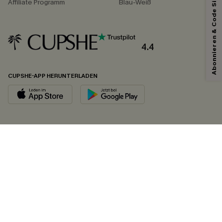
Abonnieren & Code Sichern
Affiliate Programm
Blau-Weiß
4.4
CUPSHE-APP HERUNTERLADEN
FOLGEN SIE UNS AUF
©2026 CUPSHE DEUTSCHLAND
Datenschutz
&
AGB
&
Zugänglichkeitserklärung