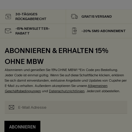
30-TÄGIGES
GRATIS VERSAND
RÜCKGABERECHT
-15% NEWSLETTER-
-20% SMS-ABONNEMENT
RABATT
ABONNIEREN & ERHALTEN 15%
OHNE MBW
Abonnieren und genießen Sie 15% OHNE MBW! *Ein Code pro Bestellung.
Jeder Code ist einmal gültig. Wenn Sie auf diese Schaltfläche klicken, erklären
Sie sich damit einverstanden, exklusive Angebote und Updates von Cupshe per
E-Mail zu erhalten. Außerdem akzeptieren Sie unsere
Allgemeinen
Geschäftsbedingungen
und
Datenschutzrichtlinien
. Jederzeit abbestellen.
ABONNIEREN