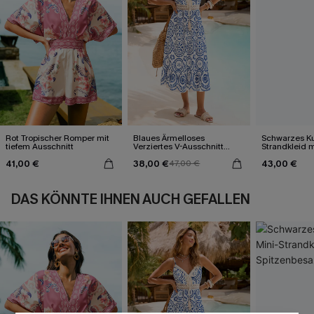
Rot Tropischer Romper mit
Blaues Ärmelloses
Schwarzes Ku
tiefem Ausschnitt
Verziertes V-Ausschnitt
Strandkleid m
Midi-Trägerkleid
Spitzenbesa
41,00 €
38,00 €
43,00 €
47,00 €
DAS KÖNNTE IHNEN AUCH GEFALLEN