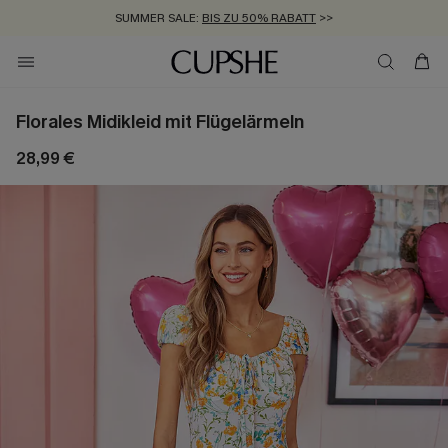
SUMMER SALE:
BIS ZU 50% RABATT
>>
ZUM NEWSLETTER:
KOSTENLOSER VERSAND AB 89 €
BIS ZU -20% EXTRA ERHALTEN
>>
>>
Florales Midikleid mit Flügelärmeln
28,99 €