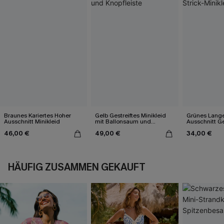
Braunes Kariertes Hoher
Gelb Gestreiftes Minikleid
Grünes Lange
Ausschnitt Minikleid
mit Ballonsaum und
Ausschnitt G
Knopfleiste
Strick-Minikle
46,00 €
49,00 €
34,00 €
HÄUFIG ZUSAMMEN GEKAUFT