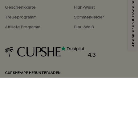
Abonnieren & Code Sichern
Geschenkkarte
High-Waist
Treueprogramm
Sommerkleider
Affiliate Programm
Blau-Weiß
4.3
CUPSHE-APP HERUNTERLADEN
FOLGEN SIE UNS AUF