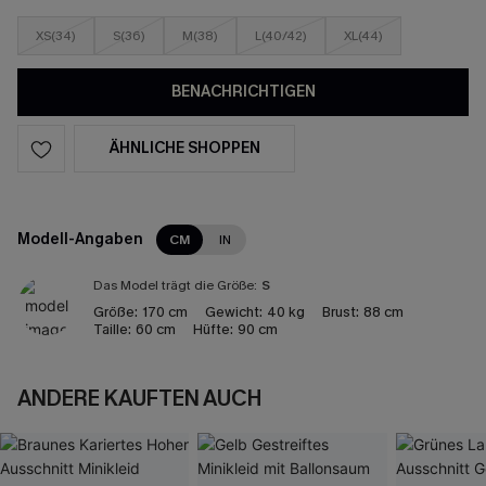
XS(34)
S(36)
M(38)
L(40/42)
XL(44)
BENACHRICHTIGEN
ÄHNLICHE SHOPPEN
Modell-Angaben
CM
IN
Das Model trägt die Größe:
S
Größe:
170 cm
Gewicht:
40 kg
Brust:
88 cm
Taille:
60 cm
Hüfte:
90 cm
ANDERE KAUFTEN AUCH