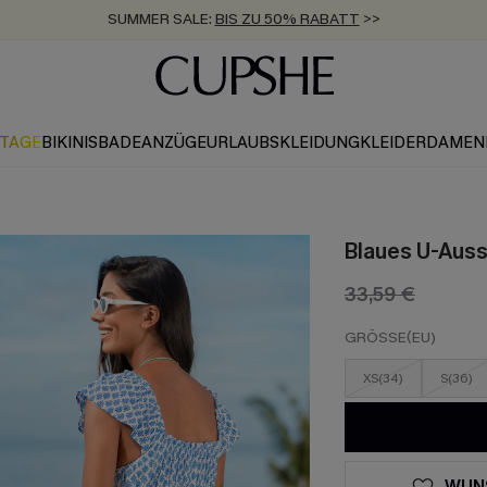
SUMMER SALE:
BIS ZU 50% RABATT
>>
ZUM NEWSLETTER:
KOSTENLOSER VERSAND AB 89 €
BIS ZU -20% EXTRA ERHALTEN
>>
>>
KTAGE
BIKINIS
BADEANZÜGE
URLAUBSKLEIDUNG
KLEIDER
DAMEN
Blaues U-Aussc
33,59 €
GRÖSSE(EU)
XS(34)
S(36)
WUN