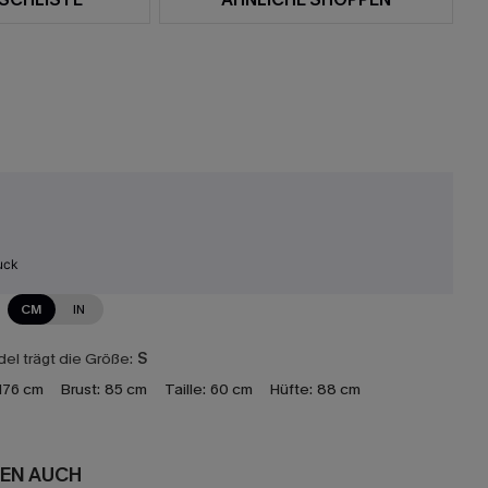
uck
CM
IN
el trägt die Größe:
S
176 cm
Brust:
85 cm
Taille:
60 cm
Hüfte:
88 cm
EN AUCH