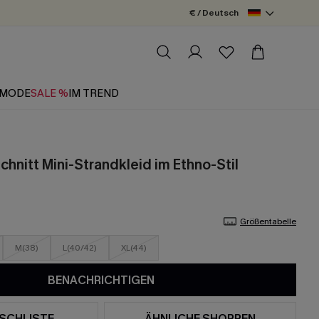
€ / Deutsch
MODE
SALE %
IM TREND
hnitt Mini-Strandkleid im Ethno-Stil
Größentabelle
M(38)
L(40/42)
XL(44)
BENACHRICHTIGEN
SCHLISTE
ÄHNLICHE SHOPPEN