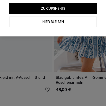
ZU CUPSHE-US
HIER BLEIBEN
leid mit V-Ausschnitt und
Blau geblümtes Mini-Sommer
Rüschenärmeln
48,00 €