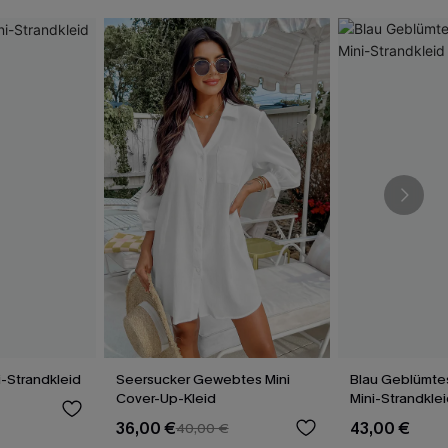
i-Strandkleid
Seersucker Gewebtes Mini
Blau Geblümte
Cover-Up-Kleid
Mini-Strandkle
36,00 €
43,00 €
40,00 €