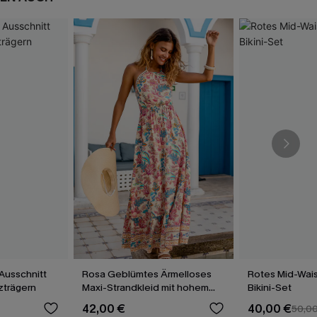
Ausschnitt
Rosa Geblümtes Ärmelloses
Rotes Mid-Wais
uzträgern
Maxi-Strandkleid mit hohem
Bikini-Set
Ausschnitt
42,00 €
40,00 €
50,0