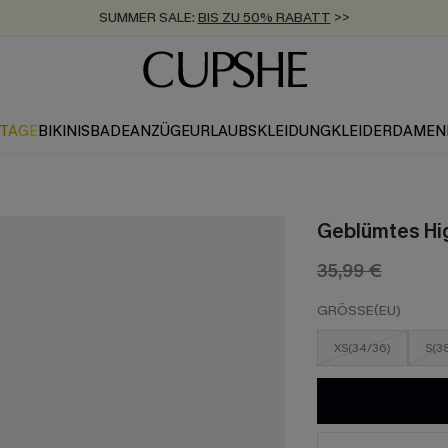
SUMMER SALE:
BIS ZU 50% RABATT
>>
ZUM NEWSLETTER:
KOSTENLOSER VERSAND AB 89 €
BIS ZU -20% EXTRA ERHALTEN
>>
>>
KTAGE
BIKINIS
BADEANZÜGE
URLAUBSKLEIDUNG
KLEIDER
DAMEN
Geblümtes Hig
35,99 €
GRÖSSE(EU)
XS(34/36)
S(3