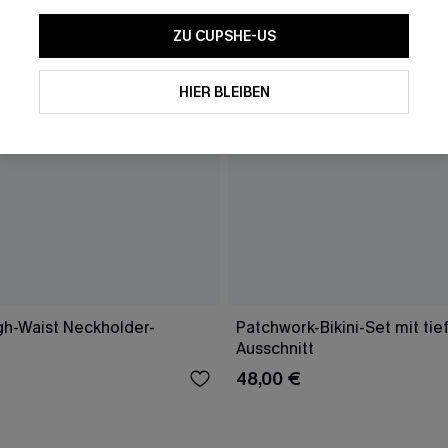
ZU CUPSHE-US
HIER BLEIBEN
gh-Waist Neckholder-
Patchwork-Bikini-Set mit ti
Ausschnitt
48,00 €