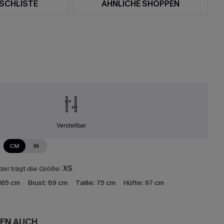
SCHLISTE
ÄHNLICHE SHOPPEN
Verstellbar
CM
IN
el trägt die Größe:
XS
165 cm
Brust:
89 cm
Taille:
75 cm
Hüfte:
97 cm
EN AUCH