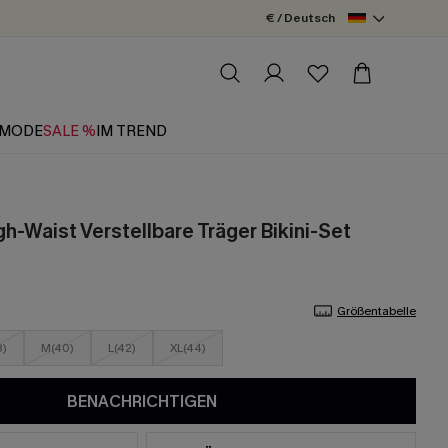
€ / Deutsch
MODE
SALE %
IM TREND
h-Waist Verstellbare Träger Bikini-Set
Größentabelle
8)
M(40)
L(42)
XL(44)
BENACHRICHTIGEN