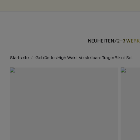
NEUHEITEN
⚡2-3 WER
Startseite
Geblümtes High-Waist Verstellbare Träger Bikini-Set