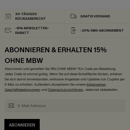
30-TÄGIGES
GRATIS VERSAND
RÜCKGABERECHT
-15% NEWSLETTER-
-20% SMS-ABONNEMENT
RABATT
ABONNIEREN & ERHALTEN 15%
OHNE MBW
Abonnieren und genießen Sie 15% OHNE MBW! *Ein Code pro Bestellung.
Jeder Code ist einmal gültig. Wenn Sie auf diese Schaltfläche klicken, erklären
Sie sich damit einverstanden, exklusive Angebote und Updates von Cupshe per
E-Mail zu erhalten. Außerdem akzeptieren Sie unsere
Allgemeinen
Geschäftsbedingungen
und
Datenschutzrichtlinien
. Jederzeit abbestellen.
ABONNIEREN