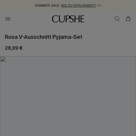
SUMMER SALE:
BIS ZU 50% RABATT
>>
ZUM NEWSLETTER:
KOSTENLOSER VERSAND AB 89 €
BIS ZU -20% EXTRA ERHALTEN
>>
>>
Rosa V-Ausschnitt Pyjama-Set
28,99 €