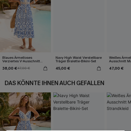
Blaues Ärmelloses
Navy High Waist Verstellbare
Weißes Ärmel
Verziertes V-Ausschnitt
Träger Bralette-Bikini-Set
Ausschnitt Ma
Midi-Trägerkleid
38,00 €
45,00 €
47,00 €
47,00 €
DAS KÖNNTE IHNEN AUCH GEFALLEN