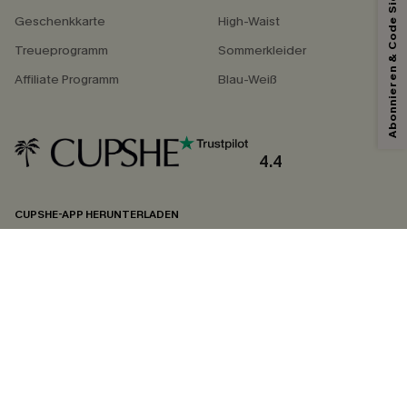
Abonnieren & Code Sichern
Geschenkkarte
High-Waist
Treueprogramm
Sommerkleider
Affiliate Programm
Blau-Weiß
4.4
CUPSHE-APP HERUNTERLADEN
FOLGEN SIE UNS AUF