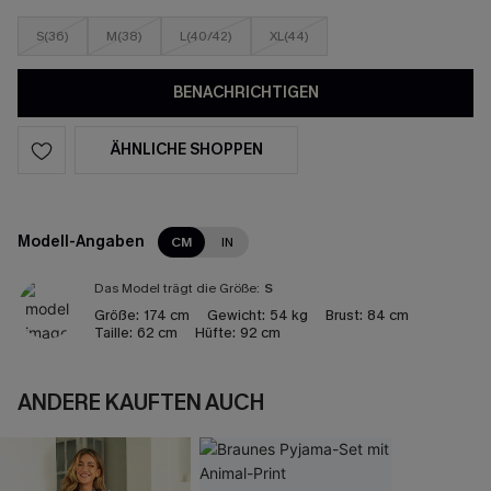
S(36)
M(38)
L(40/42)
XL(44)
BENACHRICHTIGEN
ÄHNLICHE SHOPPEN
Modell-Angaben
CM
IN
Das Model trägt die Größe:
S
Größe:
174 cm
Gewicht:
54 kg
Brust:
84 cm
Taille:
62 cm
Hüfte:
92 cm
ANDERE KAUFTEN AUCH