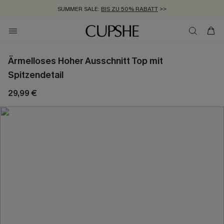
SUMMER SALE:
BIS ZU 50% RABATT
>>
ZUM NEWSLETTER:
KOSTENLOSER VERSAND AB 89 €
BIS ZU -20% EXTRA ERHALTEN
>>
>>
Ärmelloses Hoher Ausschnitt Top mit
Spitzendetail
29,99 €