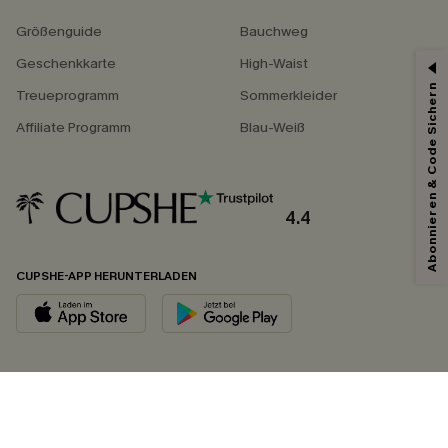
Größenguide
Bauchweg
Geschenkkarte
High-Waist
Abonnieren & Code Sichern
Treueprogramm
Sommerkleider
Affiliate Programm
Blau-Weiß
4.4
CUPSHE-APP HERUNTERLADEN
FOLGEN SIE UNS AUF