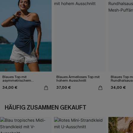
Blaues Top mit
Blaues Ärmelloses Top mit
Blaues Top m
asymmetrischem
hohem Ausschnitt
Rundhalsauss
Ausschnitt
Mesh-Puffärm
34,00 €
37,00 €
34,00 €
HÄUFIG ZUSAMMEN GEKAUFT