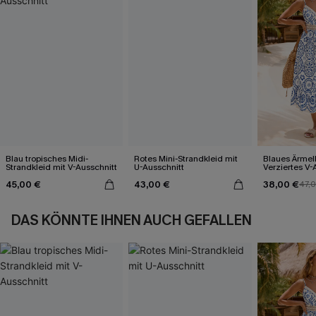
Blau tropisches Midi-
Rotes Mini-Strandkleid mit
Blaues Ärmel
Strandkleid mit V-Ausschnitt
U-Ausschnitt
Verziertes V-
Midi-Trägerkl
45,00 €
43,00 €
38,00 €
47,
DAS KÖNNTE IHNEN AUCH GEFALLEN