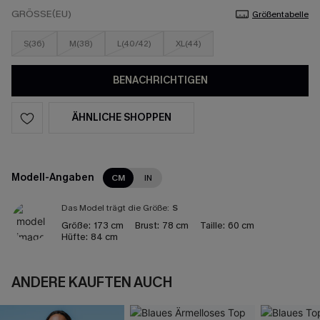
GRÖSSE(EU)
Größentabelle
S(36)
M(38)
L(40/42)
XL(44)
BENACHRICHTIGEN
ÄHNLICHE SHOPPEN
Modell-Angaben
CM
IN
Das Model trägt die Größe:
S
Größe:
173 cm
Brust:
78 cm
Taille:
60 cm
Hüfte:
84 cm
ANDERE KAUFTEN AUCH