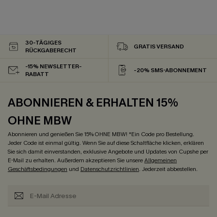
30-TÄGIGES
GRATIS VERSAND
RÜCKGABERECHT
-15% NEWSLETTER-
-20% SMS-ABONNEMENT
RABATT
ABONNIEREN & ERHALTEN 15%
OHNE MBW
Abonnieren und genießen Sie 15% OHNE MBW! *Ein Code pro Bestellung.
Jeder Code ist einmal gültig. Wenn Sie auf diese Schaltfläche klicken, erklären
Sie sich damit einverstanden, exklusive Angebote und Updates von Cupshe per
E-Mail zu erhalten. Außerdem akzeptieren Sie unsere
Allgemeinen
Geschäftsbedingungen
und
Datenschutzrichtlinien
. Jederzeit abbestellen.