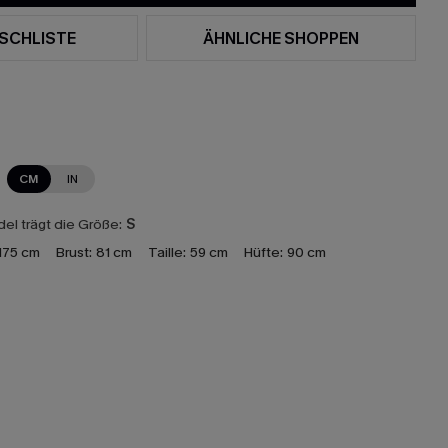
SCHLISTE
ÄHNLICHE SHOPPEN
CM
IN
el trägt die Größe:
S
175 cm
Brust:
81 cm
Taille:
59 cm
Hüfte:
90 cm