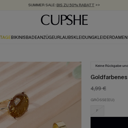
SUMMER SALE:
BIS ZU 50% RABATT
>>
ZUM NEWSLETTER:
KOSTENLOSER VERSAND AB 89 €
BIS ZU -20% EXTRA ERHALTEN
>>
>>
KTAGE
BIKINIS
BADEANZÜGE
URLAUBSKLEIDUNG
KLEIDER
DAMEN
Keine Rückgabe un
Goldfarbenes
4,99 €
GRÖSSE(EU)
F