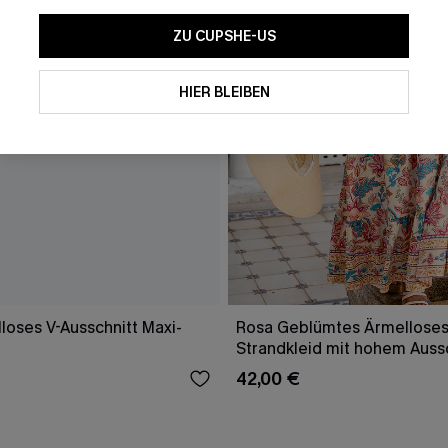
ZU CUPSHE-US
HIER BLEIBEN
loses V-Ausschnitt Maxi-
Rosa Geblümtes Ärmelloses
Strandkleid mit hohem Auss
42,00 €